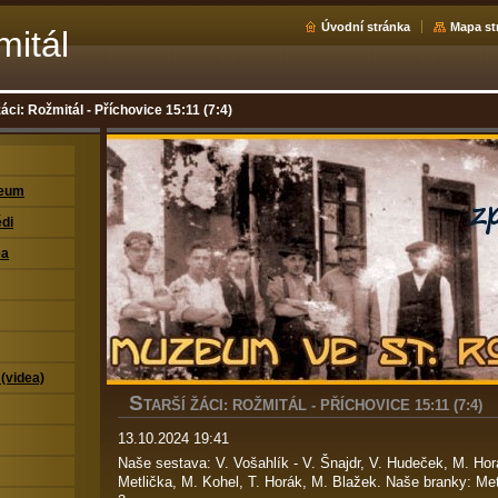
Úvodní stránka
Mapa st
mitál
žáci: Rožmitál - Příchovice 15:11 (7:4)
zeum
di
ea
 (videa)
S
TARŠÍ ŽÁCI: ROŽMITÁL - PŘÍCHOVICE 15:11 (7:4)
13.10.2024 19:41
Naše sestava: V. Vošahlík - V. Šnajdr, V. Hudeček, M. Horá
Metlička, M. Kohel, T. Horák, M. Blažek. Naše branky: Met