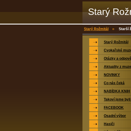
Starý Rož
Starý Rožmitál
Starší 
Starý Rožmitál
Cvokařské mu
Otázky a odpově
Aktuality z muz
NOVINKY
Co nás čeká
NABÍDKA KNIH
Takoví jsme byli
FACEBOOK
Osadní výbor
Hasiči