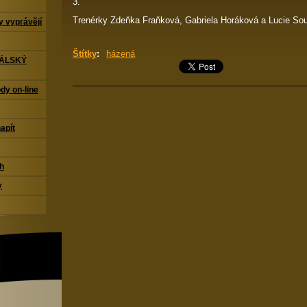
3.
Trenérky Zdeňka Fraňková, Gabriela Horáková a Lucie Souč
 vyprávějí
Štítky
:
házená
TÁLSKÝ
dy on-line
napít
ch
y