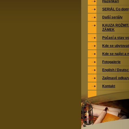
Házenkáři
SERIÁL Co domy
Další seriály
KAUZA ROŽMI
ZÁMEK
Počasí a stav vo
Kde se ubytovat
Kde se najíst a 
Fotogalerie
English / Deuts
Zajímavé odkaz
Kontakt