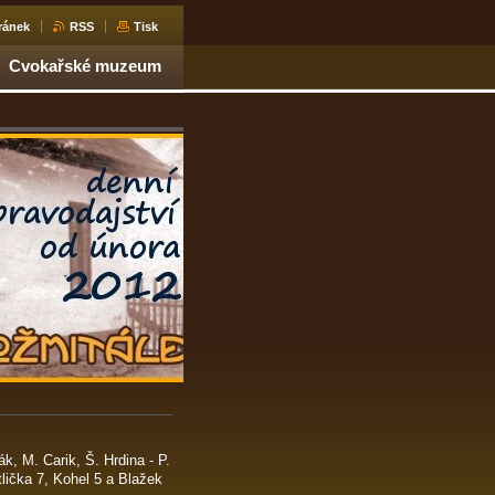
ránek
RSS
Tisk
Cvokařské muzeum
k, M. Carik, Š. Hrdina - P.
lička 7, Kohel 5 a Blažek