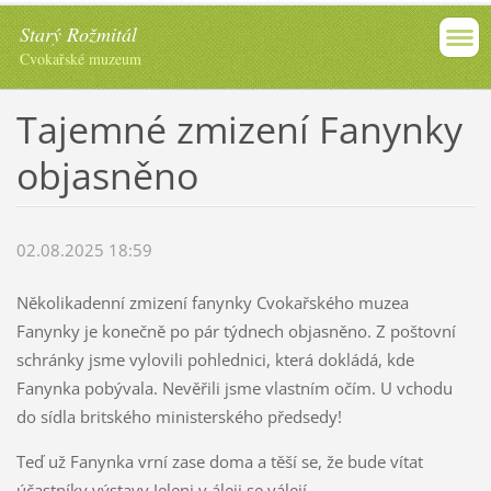
Starý Rožmitál
Cvokařské muzeum
Tajemné zmizení Fanynky
objasněno
02.08.2025 18:59
Několikadenní zmizení fanynky Cvokařského muzea
Fanynky je konečně po pár týdnech objasněno. Z poštovní
schránky jsme vylovili pohlednici, která dokládá, kde
Fanynka pobývala. Nevěřili jsme vlastním očím. U vchodu
do sídla britského ministerského předsedy!
Teď už Fanynka vrní zase doma a těší se, že bude vítat
účastníky výstavy Jeleni v áleji se válejí.