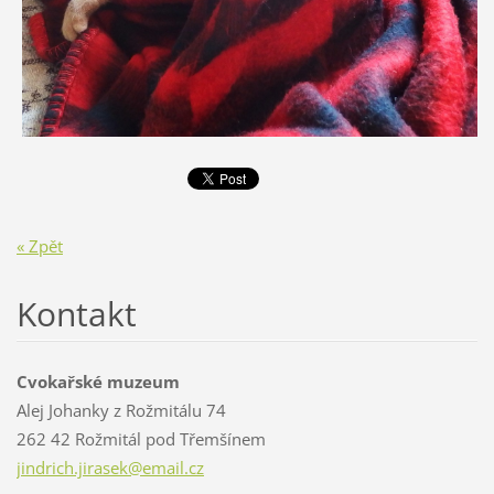
« Zpět
Kontakt
Cvokařské muzeum
Alej Johanky z Rožmitálu 74
262 42 Rožmitál pod Třemšínem
jindrich
.jirasek
@email.c
z