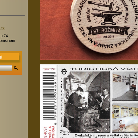
.c
z
lu 74
Třemšínem
Í