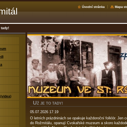
Úvodní stránka
Mapa st
mitál
o tady!
zeum
di
ea
 (videa)
U
Ž JE TO TADY!
05.07.2026 17:19
O letních prázdninách se opakuje každoroční folklór. Jen c
do Rožmitálu, opanují Cvokařské muzeum a skoro každode