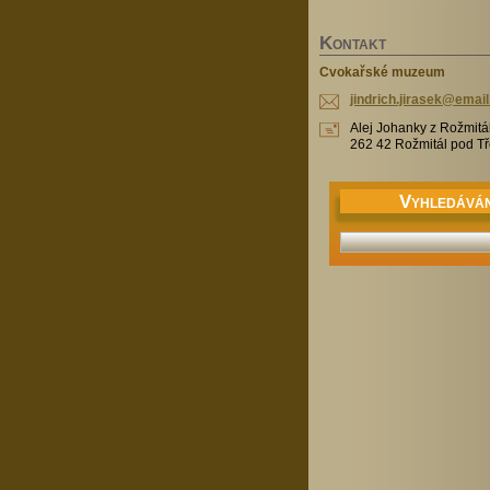
K
ONTAKT
Cvokařské muzeum
jindrich
.jirasek
@email
Alej Johanky z Rožmitá
262 42 Rožmitál pod 
V
YHLEDÁVÁN