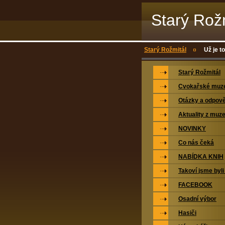
Starý Rož
Starý Rožmitál
Už je t
Starý Rožmitál
Cvokařské mu
Otázky a odpově
Aktuality z muz
NOVINKY
Co nás čeká
NABÍDKA KNIH
Takoví jsme byli
FACEBOOK
Osadní výbor
Hasiči