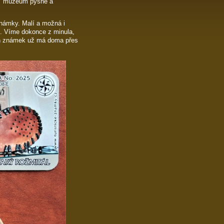
vé“ muzeum pyšné a
 známky. Malí a možná i
jí. Víme dokonce z minula,
ých známek už má doma přes