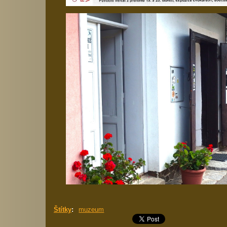
Štítky
:
muzeum