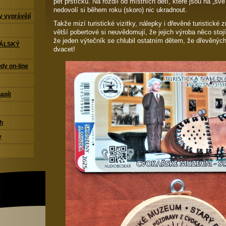
pět prstíčků. Na rozdíl od místních dětí, které jsou na „s
nedovolí si během roku (skoro) nic ukradnout.
 vyprávějí
Takže mizí turistické vizitky, nálepky i dřevěné turistické
větší pobertové si neuvědomují, že jejich výroba něco sto
že jeden výtečník se chlubil ostatním dětem, že dřevěn
TÁLSKÝ
dvacet!
dy on-line
napít
ch
y