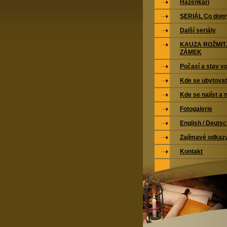
Házenkáři
SERIÁL Co domy
Další seriály
KAUZA ROŽMI
ZÁMEK
Počasí a stav vo
Kde se ubytovat
Kde se najíst a 
Fotogalerie
English / Deuts
Zajímavé odkaz
Kontakt