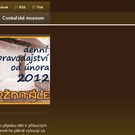
ránek
RSS
Tisk
Cvokařské muzeum
o přijedou děti k příbuzným
nně ho pěkně vyluxují za