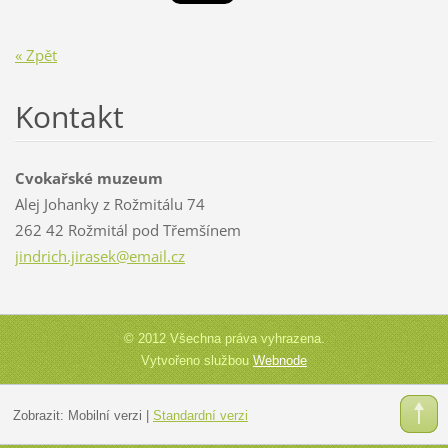
« Zpět
Kontakt
Cvokařské muzeum
Alej Johanky z Rožmitálu 74
262 42 Rožmitál pod Třemšínem
jindrich
.jirasek
@email.c
z
© 2012 Všechna práva vyhrazena.
Vytvořeno službou
Webnode
Zobrazit:
Mobilní verzi
|
Standardní verzi