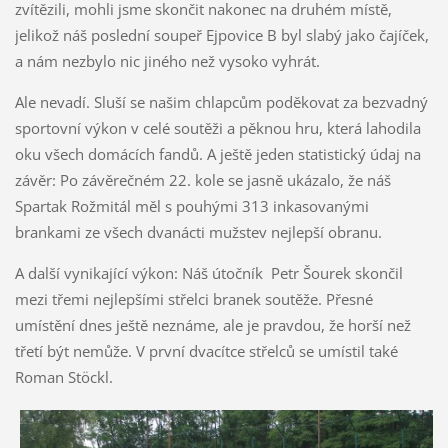
zvítězili, mohli jsme skončit nakonec na druhém místě,
jelikož náš poslední soupeř Ejpovice B byl slabý jako čajíček,
a nám nezbylo nic jiného než vysoko vyhrát.
Ale nevadí. Sluší se našim chlapcům poděkovat za bezvadný
sportovní výkon v celé soutěži a pěknou hru, která lahodila
oku všech domácích fandů. A ještě jeden statistický údaj na
závěr: Po závěrečném 22. kole se jasně ukázalo, že náš
Spartak Rožmitál měl s pouhými 313 inkasovanými
brankami ze všech dvanácti mužstev nejlepší obranu.
A další vynikající výkon: Náš útočník Petr Šourek skončil
mezi třemi nejlepšími střelci branek soutěže. Přesné
umístění dnes ještě neznáme, ale je pravdou, že horší než
třetí být nemůže. V první dvacítce střelců se umístil také
Roman Stöckl.