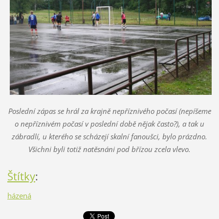
Poslední zápas se hrál za krajně nepříznivého počasí (nepíšeme
o nepříznivém počasí v poslední době nějak často?), a tak u
zábradlí, u kterého se scházejí skalní fanoušci, bylo prázdno.
Všichni byli totiž natěsnáni pod břízou zcela vlevo.
Štítky
:
házená