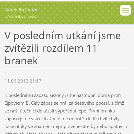
Starý Rožmitál
Cvokařské muzeum
V posledním utkání jsme
zvítězili rozdílem 11
branek
11.06.2012 21:17
K poslednímu zápasu sezóny jsme nastoupili doma proti
Ejpovicím B. Celý zápas se hrál za deštivého počasí, s čímž
se naši útočníci dokázali vypořádat lépe. První branku
zápasu jsme vstřelili až v osmé minutě, do té chvíle byly
naše útoky ve znamení nepřipravené střelby nebo špatných