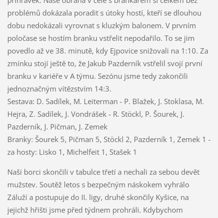
přihrávek. Naše obrana v čele s brankářem si celkem bez
problémů dokázala poradit s útoky hostí, kteří se dlouhou
dobu nedokázali vyrovnat s kluzkým balonem. V prvním
poločase se hostím branku vstřelit nepodařilo. To se jim
povedlo až ve 38. minutě, kdy Ejpovice snižovali na 1:10. Za
zmínku stojí ještě to, že Jakub Pazderník vstřelil svojí první
branku v kariéře v A týmu. Sezónu jsme tedy zakončili
jednoznačným vítězstvím 14:3.
Sestava: D. Sadílek, M. Leiterman - P. Blažek, J. Stoklasa, M.
Hejra, Z. Sadílek, J. Vondrášek - R. Stöckl, P. Šourek, J.
Pazderník, J. Pičman, J. Zemek
Branky: Šourek 5, Pičman 5, Stöckl 2, Pazderník 1, Zemek 1 -
za hosty: Lisko 1, Michelfeit 1, Stašek 1
Naši borci skončili v tabulce třetí a nechali za sebou devět
mužstev. Soutěž letos s bezpečným náskokem vyhrálo
Záluží a postupuje do II. ligy, druhé skončily Kyšice, na
jejichž hřišti jsme před týdnem prohráli. Kdybychom