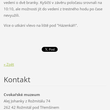
vedení o dvě branky. Kyšičtí v závěru poločasu srovnali na
10:10, ale možnosti jít do vedení z trestného hodu po čase
nevyužili.
Více o utkání vlevo na liště pod "Házenkáři".
« Zpět
Kontakt
Cvokařské muzeum
Alej Johanky z Rožmitálu 74
262 42 Rožmitál pod Třemšínem