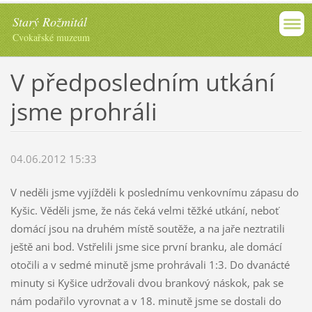
Starý Rožmitál
Cvokařské muzeum
V předposledním utkání
jsme prohráli
04.06.2012 15:33
V neděli jsme vyjížděli k poslednímu venkovnímu zápasu do
Kyšic. Věděli jsme, že nás čeká velmi těžké utkání, neboť
domácí jsou na druhém místě soutěže, a na jaře neztratili
ještě ani bod. Vstřelili jsme sice první branku, ale domácí
otočili a v sedmé minutě jsme prohrávali 1:3. Do dvanácté
minuty si Kyšice udržovali dvou brankový náskok, pak se
nám podařilo vyrovnat a v 18. minutě jsme se dostali do