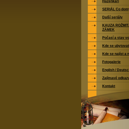
Házenkáři
SERIÁL Co domy
Další seriály
KAUZA ROŽMI
ZÁMEK
Počasí a stav vo
Kde se ubytovat
Kde se najíst a 
Fotogalerie
English / Deuts
Zajímavé odkaz
Kontakt