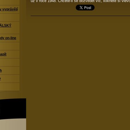
už v roce 1948. Chcete-li se dozvědět víc, klikněte si vlevo
 vyprávějí
TÁLSKÝ
dy on-line
napít
ch
y