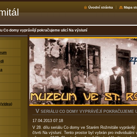
Úvodní stránka
Mapa st
mitál
lu Co domy vyprávějí pokračujeme ulicí Na výsluní
zeum
di
ea
 (videa)
V
SERIÁLU CO DOMY VYPRÁVĚJÍ POKRAČUJEME UL
17.04.2013 07:18
V 28. dílu seriálu Co domy ve Starém Rožmitále vyprávějí 
čtvrti Na výsluní. Tento prostor byl vybrán pro individuál