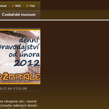
ránek
RSS
Tisk
Cvokařské muzeum
ICÍ NA VÝSLUNÍ
se věnujeme ulici, vlastně
ní výstavbu rodinných domků