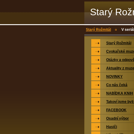
Starý Rož
Starý Rožmitál
V seriá
Starý Rožmitál
Cvokařské mu
Otázky a odpově
Aktuality z muz
NOVINKY
Co nás čeká
NABÍDKA KNIH
Takoví jsme byli
FACEBOOK
Osadní výbor
Hasiči