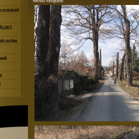
řeknou fotografie:
 vyprávějí
TÁLSKÝ
dy on-line
napít
ch
y