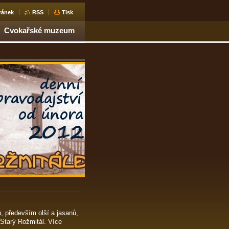
ránek
RSS
Tisk
Cvokařské muzeum
, především olší a jasanů,
 Starý Rožmitál. Více