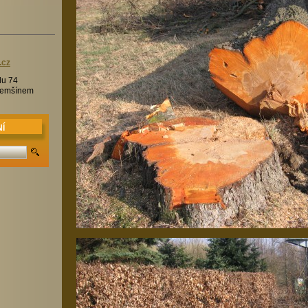
.c
z
lu 74
Třemšínem
Í