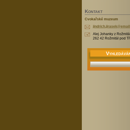
K
ONTAKT
Cvokařské muzeum
jindrich
.jirasek
@email
Alej Johanky z Rožmitá
262 42 Rožmitál pod 
V
YHLEDÁVÁN