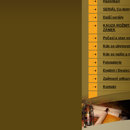
Házenkáři
SERIÁL Co domy
Další seriály
KAUZA ROŽMI
ZÁMEK
Počasí a stav vo
Kde se ubytovat
Kde se najíst a 
Fotogalerie
English / Deuts
Zajímavé odkaz
Kontakt