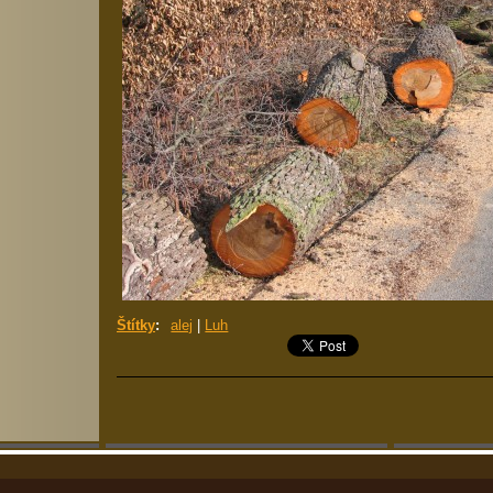
Štítky
:
alej
|
Luh