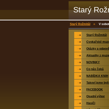
Starý Rož
Starý Rožmitál
V sobot
Starý Rožmitál
Cvokařské mu
Otázky a odpově
Aktuality z muz
NOVINKY
Co nás čeká
NABÍDKA KNIH
Takoví jsme byli
FACEBOOK
Osadní výbor
Hasiči