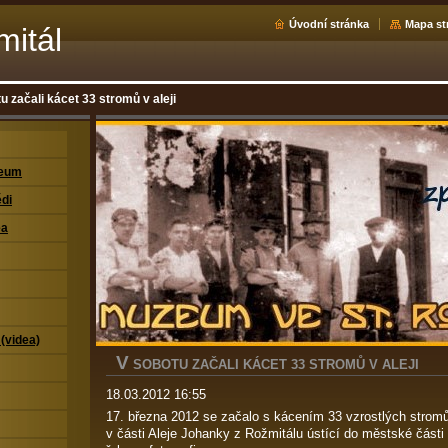
Úvodní stránka
Mapa st
mitál
u začali kácet 33 stromů v aleji
zeum
di
ea
 (videa)
V
SOBOTU ZAČALI KÁCET 33 STROMŮ V ALEJI
18.03.2012 16:55
17. března 2012 se začalo s kácením 33 vzrostlých stromů
v části Aleje Johanky z Rožmitálu ústící do městské části