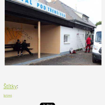
Štítky
:
krimi