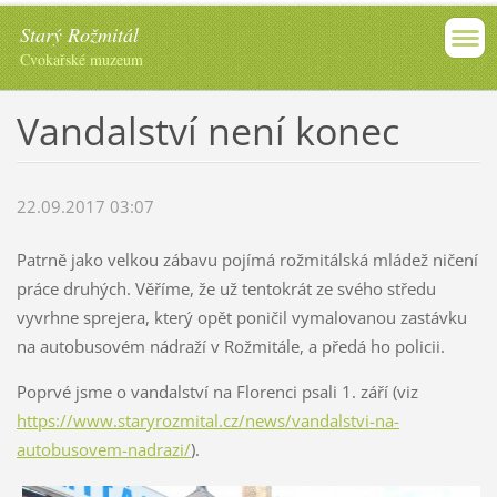
Starý Rožmitál
Cvokařské muzeum
Vandalství není konec
22.09.2017 03:07
Patrně jako velkou zábavu pojímá rožmitálská mládež ničení
práce druhých. Věříme, že už tentokrát ze svého středu
vyvrhne sprejera, který opět poničil vymalovanou zastávku
na autobusovém nádraží v Rožmitále, a předá ho policii.
Poprvé jsme o vandalství na Florenci psali 1. září (viz
https://www.staryrozmital.cz/news/vandalstvi-na-
autobusovem-nadrazi/
).