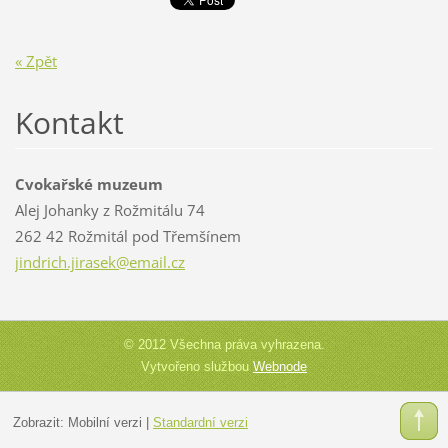
« Zpět
Kontakt
Cvokařské muzeum
Alej Johanky z Rožmitálu 74
262 42 Rožmitál pod Třemšínem
jindrich
.jirasek
@email.c
z
© 2012 Všechna práva vyhrazena.
Vytvořeno službou
Webnode
Zobrazit:
Mobilní verzi
|
Standardní verzi