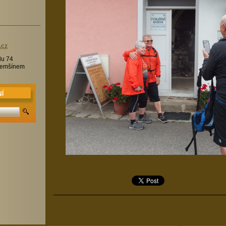
.c
z
lu 74
Třemšínem
Í