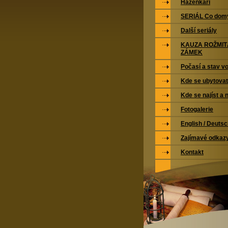
Házenkáři
SERIÁL Co domy
Další seriály
KAUZA ROŽMI
ZÁMEK
Počasí a stav vo
Kde se ubytovat
Kde se najíst a 
Fotogalerie
English / Deuts
Zajímavé odkaz
Kontakt