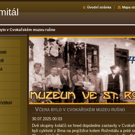
Úvodní stránka
Mapa st
mitál
bylo v Cvokařském muzeu rušno
zeum
di
ea
 (videa)
V
ČERA BYLO V CVOKAŘSKÉM MUZEU RUŠNO
30.07.2025 00:03
Dvě skupiny koláčů se hned dopoledne zastavily v Cvokař
byli cyklisté z Brna na projížďce kolem Rožmitálu a poté se