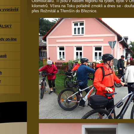
Olomoučáků. Ti jsou v našem regionu na týden, bydlí v Orl
kilometrů. Včera na Toku pořádně zmokli a dnes se - doufaj
 vyprávějí
přes Rožmitál a Třemšín do Březnice.
TÁLSKÝ
dy on-line
napít
ch
y