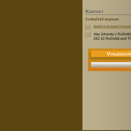
K
ONTAKT
Cvokařské muzeum
jindrich
.jirasek
@email
Alej Johanky z Rožmitá
262 42 Rožmitál pod 
V
YHLEDÁVÁN