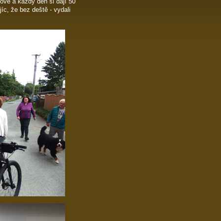
ově a každý den si dají 50
íc, že bez deště - vydali