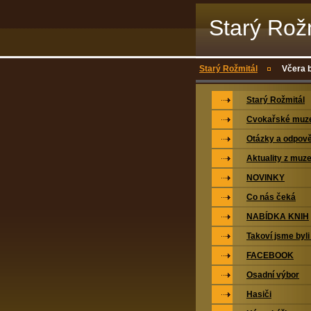
Starý Rož
Starý Rožmitál
Včera 
Starý Rožmitál
Cvokařské mu
Otázky a odpově
Aktuality z muz
NOVINKY
Co nás čeká
NABÍDKA KNIH
Takoví jsme byli
FACEBOOK
Osadní výbor
Hasiči