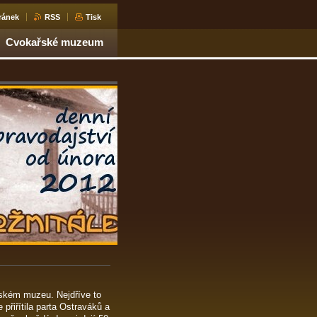
ránek
RSS
Tisk
Cvokařské muzeum
ském muzeu. Nejdříve to
 přiřítila parta Ostraváků a