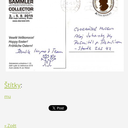
Štítky
:
mu
« Zpět