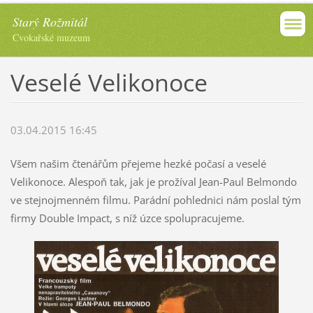
Starý Rožmitál
Cvokařské muzeum
Veselé Velikonoce
03.04.2015 16:45
Všem našim čtenářům přejeme hezké počasí a veselé
Velikonoce. Alespoň tak, jak je prožíval Jean-Paul Belmondo
ve stejnojmenném filmu. Parádní pohlednici nám poslal tým
firmy Double Impact, s níž úzce spolupracujeme.