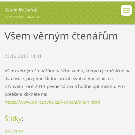
Starý Rožmitál
Cvokařské muzeum
Všem věrným čtenářům
23.12.2013 14:31
Všem věrným čtenářům našeho webu, kterých je měsíčně na
dva tisíce, přejeme klidné prožití svátků Vánočních a
v Novém roce 2014 pevné zdraví a hodně optimismu. Pro
potěšení klikněte na:
https://www.obrazovka.cz/vanocni/altan.html
Štítky
:
muzeum