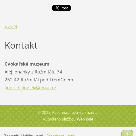
« Zpět
Kontakt
Cvokařské muzeum
Alej Johanky z Rožmitálu 74
262 42 Rožmitál pod Třemšínem
jindrich
.jirasek
@email.c
z
© 2012 Všechna práva vyhrazena.
Vytvořeno službou
Webnode