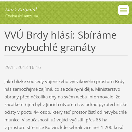
Starý Rožmitál
Cvokařské muzeum
VVÚ Brdy hlásí: Sbíráme
nevybuchlé granáty
29.11.2012 16:16
Jako blízké sousedy vojenského výcvikového prostoru Brdy
nás samozřejmě zajímá, co se zde nyní děje. Ministerstvo
obrany před několika dny na svém webu informovalo, že
začátkem října byl v Jincích utvořen tzv. odřad pyrotechnické
očisty v počtu 44 osob, který teď prostor čistí od nevybuchlé
munice. V současnosti už vojáci vyčistili přes 65 ha
v prostoru střelnice Kolvín, kde sebrali více než 1 200 kusů