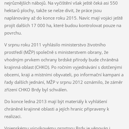
nejrůznějších nábojů. Na vyčištění však ještě čeká asi 550
hektarů plochy, takže se nelze divit, že práce jsou
naplánovány až do konce roku 2015. Navíc mají vojáci ještě
projít dalších 17 000 ha, které budou kontrolovat pouze na
povrchu.
V srpnu roku 2011 vyhlásilo ministerstvo životního
prostředí (MŽP) společně s ministerstvem obrany, že
vhodným prvkem ochrany brdské přírody bude chráněná
krajinná oblast (CHKO). Po ročním vyjednávání s dotčenými
obcemi, kraji a místními obyvateli, po informační kampani a
řady dalších jednání, MŽP v srpnu 2012 oznámilo, že záměr
zřízení CHKO Brdy byl schválen.
Do konce ledna 2013 mají být materiály k vyhlášení
chráněné krajinné oblasti a jejích hranic připraveny k
realizaci.
Vojenskému výcvikovému prostoru Brdy je věnován i