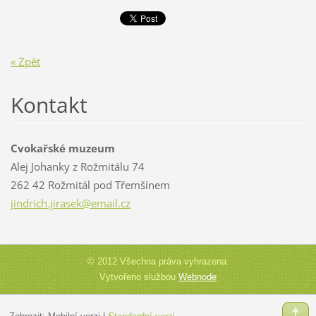
« Zpět
Kontakt
Cvokařské muzeum
Alej Johanky z Rožmitálu 74
262 42 Rožmitál pod Třemšínem
jindrich
.jirasek
@email.c
z
© 2012 Všechna práva vyhrazena.
Vytvořeno službou
Webnode