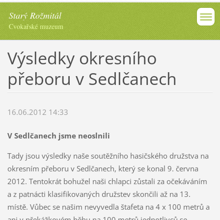
Starý Rožmitál
Cvokařské muzeum
Výsledky okresního
přeboru v Sedlčanech
16.06.2012 14:33
V Sedlčanech jsme neoslnili
Tady jsou výsledky naše soutěžního hasičského družstva na
okresním přeboru v Sedlčanech, který se konal 9. června
2012. Tentokrát bohužel naši chlapci zůstali za očekáváním
a z patnácti klasifikovaných družstev skončili až na 13.
místě. Vůbec se našim nevyvedla štafeta na 4 x 100 metrů a
ani v překážkovém běhu na 100 metrů jednotlivců se