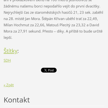
žádnému našemu borci nepodařilo vejít do první dvacítky.
Nejrychlejší čas ze staroměstských hasičů 21, 23 sek. zaběhl
na 28. místě Jan Mora. Štěpán Křivan uběhl trať za 22,49,
Milan Hochmut za 22,66, Matouš Plecitý za 23,32 a David
Mora za 27,91 sekund. Přesto – díky. A příště to bude určitě
lepší.
Štítky
:
SDH
« Zpět
Kontakt