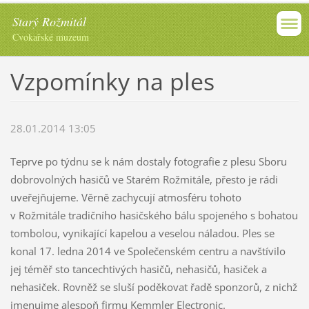
Starý Rožmitál
Cvokařské muzeum
Vzpomínky na ples
28.01.2014 13:05
Teprve po týdnu se k nám dostaly fotografie z plesu Sboru
dobrovolných hasičů ve Starém Rožmitále, přesto je rádi
uveřejňujeme. Věrně zachycují atmosféru tohoto
v Rožmitále tradičního hasičského bálu spojeného s bohatou
tombolou, vynikající kapelou a veselou náladou. Ples se
konal 17. ledna 2014 ve Společenském centru a navštívilo
jej téměř sto tancechtivých hasičů, nehasičů, hasiček a
nehasiček. Rovněž se sluší poděkovat řadě sponzorů, z nichž
jmenujme alespoň firmu Kemmler Electronic.