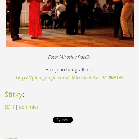
Foto: Miroslav Pavlík.
Více jeho fotografií na:
https://plus.google.com/+MiroslavPAVL%C3%8DK
Štítky
:
SDH
|
Kemmler
« Zpět