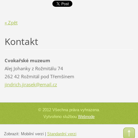
« Zpět
Kontakt
Cvokařské muzeum
Alej Johanky z Rožmitálu 74
262 42 Rožmitál pod Třemšínem
jindrich
.jirasek
@email.c
z
© 2012 Všechna práva vyhrazena.
Vytvořeno službou
Webnode
Zobrazit:
Mobilní verzi
|
Standardní verzi