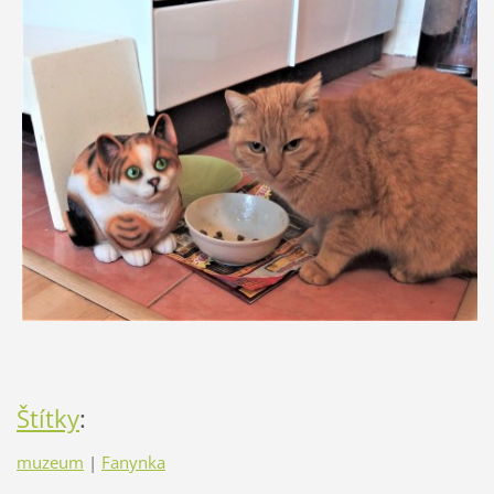
Štítky
:
muzeum
|
Fanynka