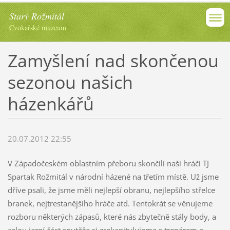
Starý Rožmitál
Cvokařské muzeum
Zamyšlení nad skončenou
sezonou našich
házenkářů
20.07.2012 22:55
V Západočeském oblastním přeboru skončili naši hráči TJ
Spartak Rožmitál v národní házené na třetím místě. Už jsme
dříve psali, že jsme měli nejlepší obranu, nejlepšího střelce
branek, nejtrestanějšího hráče atd. Tentokrát se věnujeme
rozboru některých zápasů, které nás zbytečně stály body, a