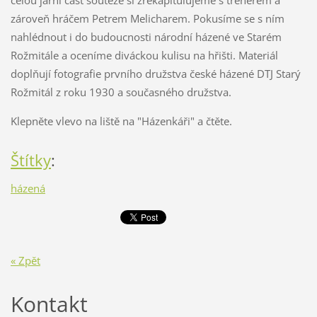
celou jarní část soutěže si zrekapitulujeme s trenérem a
zároveň hráčem Petrem Melicharem. Pokusíme se s ním
nahlédnout i do budoucnosti národní házené ve Starém
Rožmitále a oceníme diváckou kulisu na hřišti. Materiál
doplňují fotografie prvního družstva české házené DTJ Starý
Rožmitál z roku 1930 a současného družstva.
Klepněte vlevo na liště na "Házenkáři" a čtěte.
Štítky
:
házená
« Zpět
Kontakt