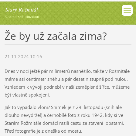
Starý Rožmitál
Cvokařské muzeum
Že by už začala zima?
21.11.2024 10:16
Dnes v noci ještě pár milimetrů nasněžilo, takže v Rožmitále
máme asi centimetr sněhu a pár desetin stupně pod nulou.
Vzhledem k vývoji podnebí v naší zeměpisné šířce, můžeme
být vlastně spokojeni.
Jak to vypadalo vloni? Snímek je z 29. listopadu (sníh ale
dlouho nevydržel) a černobílé foto z roku 1942, kdy si ve
Starém Rožmitále domácí razili cestu ze stavení lopatami.
Třetí fotografie je z dneška od mostu.