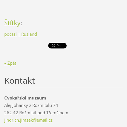
Štítky
:
počasí
|
Rusland
« Zpět
Kontakt
Cvokařské muzeum
Alej Johanky z Rožmitálu 74
262 42 Rožmitál pod Třemšínem
jindrich
.jirasek
@email.c
z