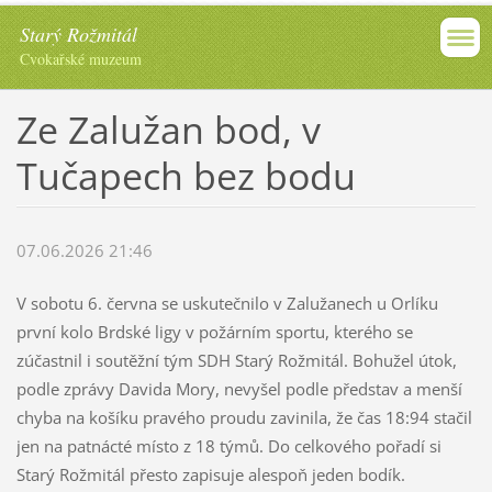
Starý Rožmitál
Cvokařské muzeum
Ze Zalužan bod, v
Tučapech bez bodu
07.06.2026 21:46
V sobotu 6. června se uskutečnilo v Zalužanech u Orlíku
první kolo Brdské ligy v požárním sportu, kterého se
zúčastnil i soutěžní tým SDH Starý Rožmitál. Bohužel útok,
podle zprávy Davida Mory, nevyšel podle představ a menší
chyba na košíku pravého proudu zavinila, že čas 18:94 stačil
jen na patnácté místo z 18 týmů. Do celkového pořadí si
Starý Rožmitál přesto zapisuje alespoň jeden bodík.