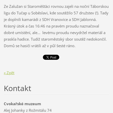
Ze Zalužan si Staroměšťáci rovnou zajeli na noční Táborskou
ligu do Tučap u Soběslavi, kde soutěžilo 57 družstev (!). Tady
je doplnili kamarádi z SDH Vranovice a SDH Jablonná.
Krásný útok a čas 16:46 na pravém proudu naznačoval
dobré umístění, ale... levému proudu nevydržel materiál a
praskla hadice. Tudíž staroměstský sbor soutěž nedokončil.
Domů se hasiči vrátili až v půl šesté ráno.
« Zpět
Kontakt
Cvokařské muzeum
Alej Johanky z Rožmitálu 74