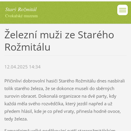
Starý Rožmitál
Cvokařské muzeum
Železní muži ze Starého
Rožmitálu
12.04.2025 14:34
Přičinliví dobrovolní hasiči Starého Rožmitálu dnes nasbírali
tolik starého železa, že se dokonce museli do sběrných
surovin obracet. Dokonalá organizace na dvě party, kdy
každá měla svého rozvědčíka, který jezdil napřed a už
předem hlásil, kde je co před vraty, přinesla hodně ovoce,
tedy železa.
Samozřejmě velké poděkování patří starorožmitálským