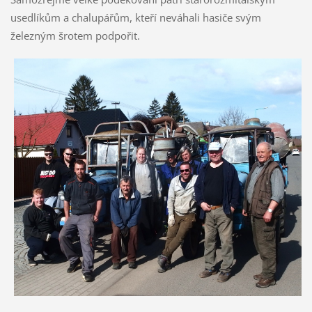
usedlíkům a chalupářům, kteří neváhali hasiče svým
železným šrotem podpořit.