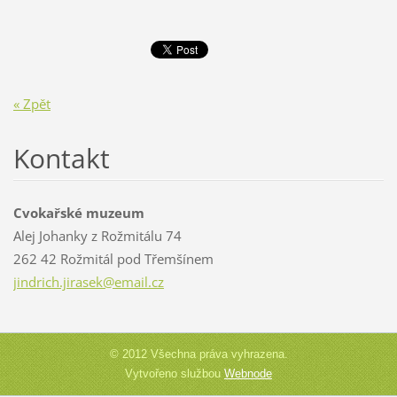
« Zpět
Kontakt
Cvokařské muzeum
Alej Johanky z Rožmitálu 74
262 42 Rožmitál pod Třemšínem
jindrich
.jirasek
@email.c
z
© 2012 Všechna práva vyhrazena.
Vytvořeno službou
Webnode