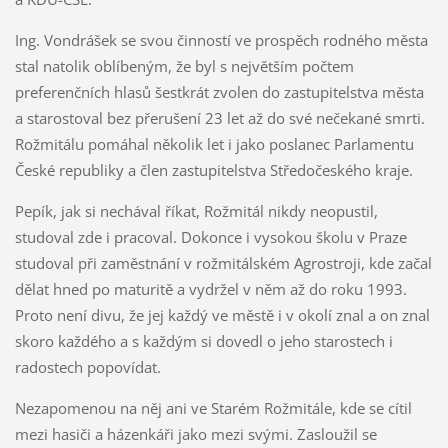
Ing. Vondrášek se svou činností ve prospěch rodného města
stal natolik oblíbeným, že byl s největším počtem
preferenčních hlasů šestkrát zvolen do zastupitelstva města
a starostoval bez přerušení 23 let až do své nečekané smrti.
Rožmitálu pomáhal několik let i jako poslanec Parlamentu
České republiky a člen zastupitelstva Středočeského kraje.
Pepík, jak si nechával říkat, Rožmitál nikdy neopustil,
studoval zde i pracoval. Dokonce i vysokou školu v Praze
studoval při zaměstnání v rožmitálském Agrostroji, kde začal
dělat hned po maturitě a vydržel v něm až do roku 1993.
Proto není divu, že jej každý ve městě i v okolí znal a on znal
skoro každého a s každým si dovedl o jeho starostech i
radostech popovídat.
Nezapomenou na něj ani ve Starém Rožmitále, kde se cítil
mezi hasiči a házenkáři jako mezi svými. Zasloužil se