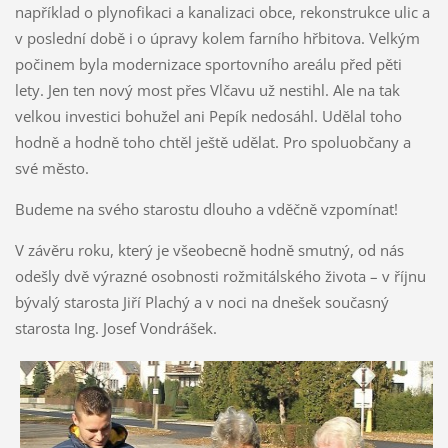
například o plynofikaci a kanalizaci obce, rekonstrukce ulic a
v poslední době i o úpravy kolem farního hřbitova. Velkým
počinem byla modernizace sportovního areálu před pěti
lety. Jen ten nový most přes Vlčavu už nestihl. Ale na tak
velkou investici bohužel ani Pepík nedosáhl. Udělal toho
hodně a hodně toho chtěl ještě udělat. Pro spoluobčany a
své město.
Budeme na svého starostu dlouho a vděčně vzpomínat!
V závěru roku, který je všeobecně hodně smutný, od nás
odešly dvě výrazné osobnosti rožmitálského života – v říjnu
bývalý starosta Jiří Plachý a v noci na dnešek současný
starosta Ing. Josef Vondrášek.