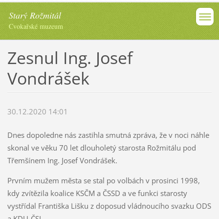
Starý Rožmitál
Cvokařské muzeum
Zesnul Ing. Josef
Vondrášek
30.12.2020 14:01
Dnes dopoledne nás zastihla smutná zpráva, že v noci náhle
skonal ve věku 70 let dlouholetý starosta Rožmitálu pod
Třemšínem Ing. Josef Vondrášek.
Prvním mužem města se stal po volbách v prosinci 1998,
kdy zvítězila koalice KSČM a ČSSD a ve funkci starosty
vystřídal Františka Lišku z doposud vládnoucího svazku ODS
a KDU-ČSL.