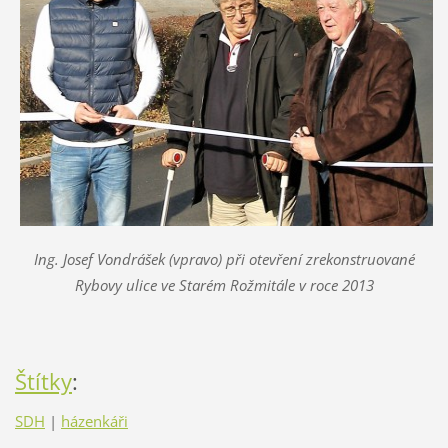
Ing. Josef Vondrášek (vpravo) při otevření zrekonstruované
Rybovy ulice ve Starém Rožmitále v roce 2013
Štítky
:
SDH
|
házenkáři