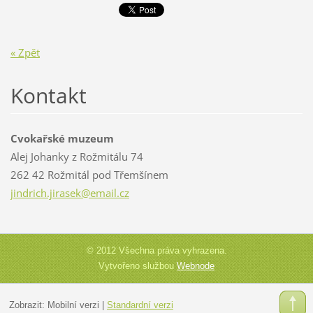
« Zpět
Kontakt
Cvokařské muzeum
Alej Johanky z Rožmitálu 74
262 42 Rožmitál pod Třemšínem
jindrich
.jirasek
@email.c
z
© 2012 Všechna práva vyhrazena.
Vytvořeno službou
Webnode
Zobrazit:
Mobilní verzi
|
Standardní verzi