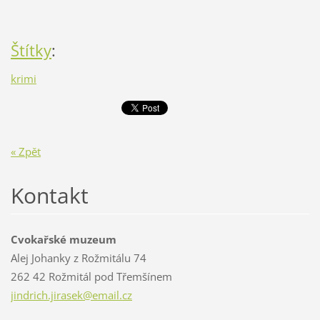
Štítky
:
krimi
« Zpět
Kontakt
Cvokařské muzeum
Alej Johanky z Rožmitálu 74
262 42 Rožmitál pod Třemšínem
jindrich
.jirasek
@email.c
z