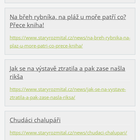
Na břeh rybníka, na pláž u moře patří co?
Přece kniha!
https://www.staryrozmital.cz/news/na-breh-rybnika-na-
plaz-u-more-patri-co-prece-kniha/
Jak se na výstavě ztratila a pak zase našla
rikša
https://www.staryrozmital.cz/news/jak-se-na-vystave-
ztratila-a-pak-zase-nasla-riksa/
Chudáci chalupáři
https://www.staryrozmital.cz/news/chudaci-chalupari/