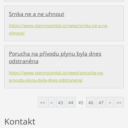
Srnka ne a ne uhnout
https://www.staryrozmital.cz/news/srnka-ne-a-ne-
uhnout/
Porucha na přívodu plynu byla dnes
odstraněna
https://www.staryrozmital.cz/news/porucha-na-
privodu-plynu-byla-dnes-odstranena/
<<
<
43
44
45
46
47
>
>>
Kontakt