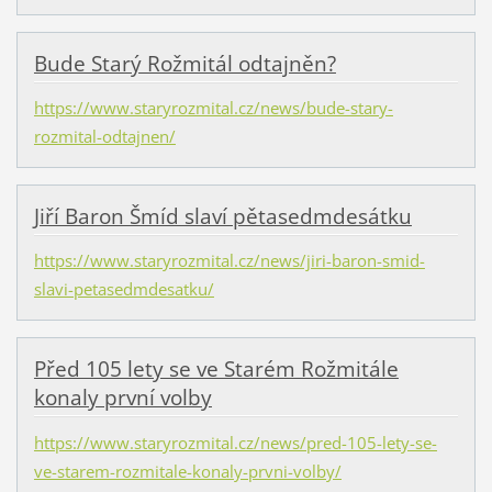
Bude Starý Rožmitál odtajněn?
https://www.staryrozmital.cz/news/bude-stary-
rozmital-odtajnen/
Jiří Baron Šmíd slaví pětasedmdesátku
https://www.staryrozmital.cz/news/jiri-baron-smid-
slavi-petasedmdesatku/
Před 105 lety se ve Starém Rožmitále
konaly první volby
https://www.staryrozmital.cz/news/pred-105-lety-se-
ve-starem-rozmitale-konaly-prvni-volby/