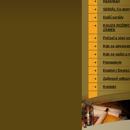
Házenkáři
SERIÁL Co domy
Další seriály
KAUZA ROŽMI
ZÁMEK
Počasí a stav vo
Kde se ubytovat
Kde se najíst a 
Fotogalerie
English / Deuts
Zajímavé odkaz
Kontakt