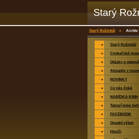
Starý Rož
Starý Rožmitál
Archiv
Starý Rožmitál
Cvokařské mu
Otázky a odpově
Aktuality z muz
NOVINKY
Co nás čeká
NABÍDKA KNIH
Takoví jsme byli
FACEBOOK
Osadní výbor
Hasiči