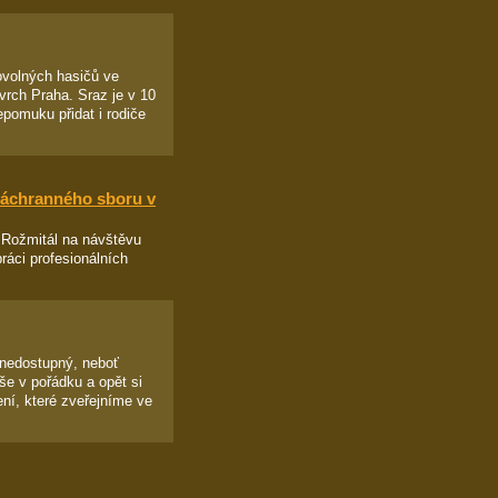
ovolných hasičů ve
rch Praha. Sraz je v 10
epomuku přidat i rodiče
záchranného sboru v
 Rožmitál na návštěvu
ráci profesionálních
 nedostupný, neboť
še v pořádku a opět si
ní, které zveřejníme ve