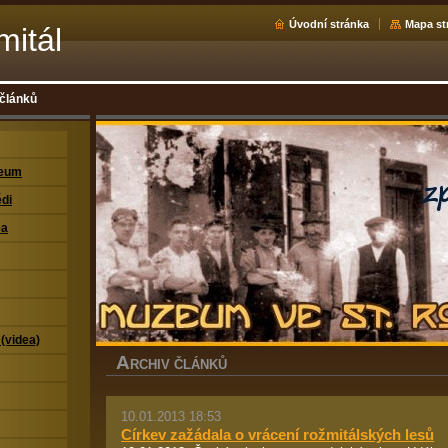
Úvodní stránka
Mapa st
mitál
 článků
zeum
di
ea
 (videa)
A
RCHIV ČLÁNKŮ
10.01.2013 18:53
Církev zažádala o vrácení rožmitálských lesů