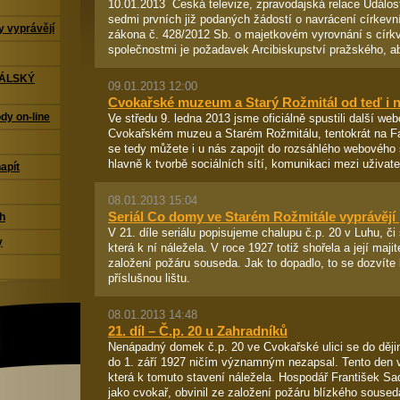
10.01.2013 Česká televize, zpravodajská relace Událos
sedmi prvních již podaných žádostí o navrácení církevn
 vyprávějí
zákona č. 428/2012 Sb. o majetkovém vyrovnání s cír
společnostmi je požadavek Arcibiskupství pražského, ab
TÁLSKÝ
09.01.2013 12:00
Cvokařské muzeum a Starý Rožmitál od teď i 
dy on-line
Ve středu 9. ledna 2013 jsme oficiálně spustili další web
Cvokařském muzeu a Starém Rožmitálu, tentokrát na F
se tedy můžete i u nás zapojit do rozsáhlého webového
hlavně k tvorbě sociálních sítí, komunikaci mezi uživateli
napít
08.01.2013 15:04
Seriál Co domy ve Starém Rožmitále vyprávějí 
ch
V 21. díle seriálu popisujeme chalupu č.p. 20 v Luhu, či
y
která k ní náležela. V roce 1927 totiž shořela a její maji
založení požáru souseda. Jak to dopadlo, to se dozvíte k
příslušnou lištu.
08.01.2013 14:48
21. díl – Č.p. 20 u Zahradníků
Nenápadný domek č.p. 20 ve Cvokařské ulici se do ději
do 1. září 1927 ničím významným nezapsal. Tento den v
která k tomuto stavení náležela. Hospodář František Sadí
jako cvokař, obvinil ze založení požáru blízkého souseda