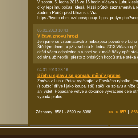
V sobotu 5. ledna 2013 ve 13 hodin Vlčava v Luhu klesl
díky lepšímu počasí klesá. Nižší průtok zaznamenává r
Zadním Poříčí před Březnicí. Viz:
https://hydro.chmi.cz/hpps/popup_hpps_prfdyn.php?se
05.01.2013 10:43
Vlčava znovu hrozí
Jen jsme se vzpamatovali z nebezpečí povodně v Luhu 
Štědrým dnem, a již v sobotu 5. ledna 2013 Vlčava opět
dešti včera odpoledne a v noci se z malé říčky opět stal
od rána už neprší, přesto z brdských kopců stále stéká d
04.01.2013 23:16
Břeh u splavu se pomalu mění v prales
Zpráva z Luhu: Potok vytékající z Farského rybníka, je
(sloužící dříve i jako koupaliště) stáčí ke splavu a níže 
ani vidět. Popadané větve a dokonce vyvrácené celé str
vypadá prales.
Záznamy: 8581 - 8590 ze 8988
<<
<
857
|
858