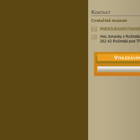
K
ONTAKT
Cvokařské muzeum
jindrich
.jirasek
@email
Alej Johanky z Rožmitá
262 42 Rožmitál pod 
V
YHLEDÁVÁN