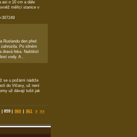
a asi o 10 cm a dále
ovněž měřicí stanice v
q=307249
a Ruslandu den před
 zahrozila. Po silném
a dravá řeka. Naštěstí
ost vody. A...
nž se u požární nádrže
ústí do Vlčavy, už není
omy už dávají tušit jak
|
859
|
860
|
861
>
>>