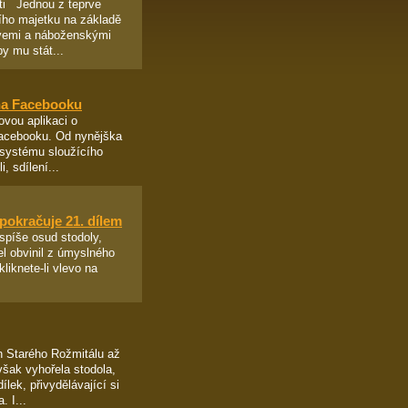
ti Jednou z teprve
ího majetku na základě
kvemi a náboženskými
y mu stát...
na Facebooku
ovou aplikaci o
acebooku. Od nynějška
 systému sloužícího
, sdílení...
pokračuje 21. dílem
 spíše osud stodoly,
tel obvinil z úmyslného
liknete-li vlevo na
n Starého Rožmitálu až
šak vyhořela stodola,
lek, přivydělávající si
. I...