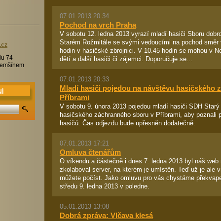
07.01.2013 20:34
Pochod na vrch Praha
V sobotu 12. ledna 2013 vyrazí mladí hasiči Sboru dobr
Starém Rožmitále se svými vedoucími na pochod směr v
.c
z
hodin v hasičské zbrojnici. V 10.45 hodin se mohou v N
lu 74
dětí a další hasiči či zájemci. Doporučuje se...
Třemšínem
07.01.2013 20:33
Mladí hasiči pojedou na návštěvu hasičského 
Í
Příbrami
V sobotu 9. února 2013 pojedou mladí hasiči SDH Starý
hasičského záchranného sboru v Příbrami, aby poznali p
hasičů. Čas odjezdu bude upřesněn dodatečně.
07.01.2013 17:21
Omluva čtenářům
O víkendu a částečně i dnes 7. ledna 2013 byl náš web
zkolaboval server, na kterém je umístěn. Teď už je ale v
můžete počíst. Jako omluvu pro vás chystáme překvape
středu 9. ledna 2013 v poledne.
05.01.2013 13:08
Dobrá zpráva: Vlčava klesá