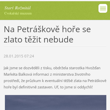
Starý Rožmitál
Cvokařské muzeum
Na Petráškově hoře se
zlato těžit nebude
28.01.2015 07:24
Jak jsme se dozvěděli z tisku, obdržela starostka Hvožďan
Markéta Balková informaci z ministerstva životního
prostředí, že průzkum k eventuální těžbě zlata na Petráškově
hoře byl definitivně zastaven. Uf, to jsme si oddychli!