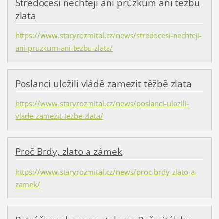
Středočeši nechtějí ani průzkum ani těžbu
zlata
https://www.staryrozmital.cz/news/stredocesi-nechteji-
ani-pruzkum-ani-tezbu-zlata/
Poslanci uložili vládě zamezit těžbě zlata
https://www.staryrozmital.cz/news/poslanci-ulozili-
vlade-zamezit-tezbe-zlata/
Proč Brdy, zlato a zámek
https://www.staryrozmital.cz/news/proc-brdy-zlato-a-
zamek/