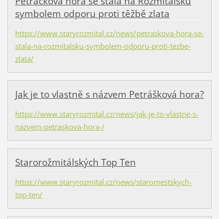
Petráčkova hora se stala na Rožmitálsku
symbolem odporu proti těžbě zlata
https://www.staryrozmital.cz/news/petraskova-hora-se-
stala-na-rozmitalsku-symbolem-odporu-proti-tezbe-
zlata/
Jak je to vlastně s názvem Petrášková hora?
https://www.staryrozmital.cz/news/jak-je-to-vlastne-s-
nazvem-petraskova-hora-/
Starorožmitálských Top Ten
https://www.staryrozmital.cz/news/staromestskych-
top-ten/