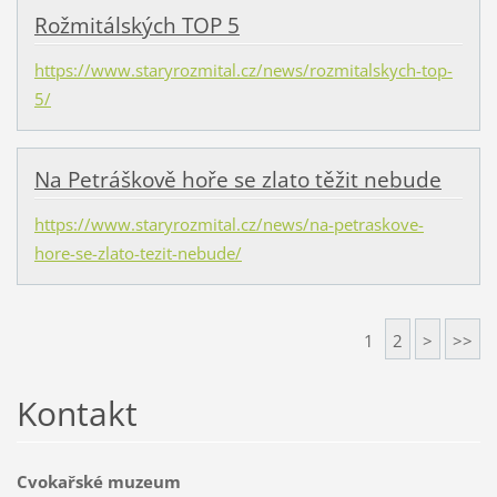
Rožmitálských TOP 5
https://www.staryrozmital.cz/news/rozmitalskych-top-
5/
Na Petráškově hoře se zlato těžit nebude
https://www.staryrozmital.cz/news/na-petraskove-
hore-se-zlato-tezit-nebude/
1
2
>
>>
Kontakt
Cvokařské muzeum