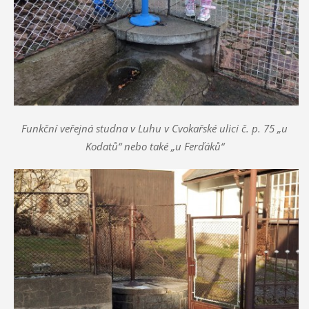
Funkční veřejná studna v Luhu v Cvokařské ulici č. p. 75 „u
Kodatů“ nebo také „u Ferďáků“