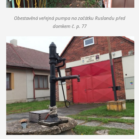
Obestavěná veřejná pumpa na začátku Ruslandu před
domkem č. p. 77