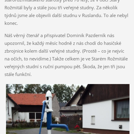
Rožmitál byly a stále jsou tři veřejné studny. Za několik
týdnů jsme ale objevili další studnu v Ruslandu. To ale nebyl
konec.
Náš věrný čtenář a přispivatel Dominik Pazderník nás
upozornil, že každý měsíc hodně z nás chodí do hasičské
zbrojnice kolem další veřejné studny. (Prostě – co je nejvíc
na očích, to nevidíme.) Takže celkem je ve Starém Rožmitále
veřejných studní s ruční pumpou pět. Škoda, že jen tři jsou
stále funkční.