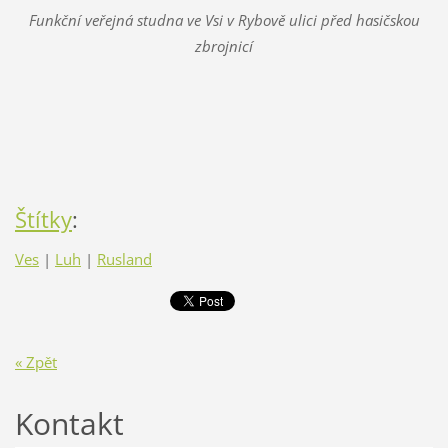
Funkční veřejná studna ve Vsi v Rybově ulici před hasičskou
zbrojnicí
Štítky
:
Ves
|
Luh
|
Rusland
« Zpět
Kontakt