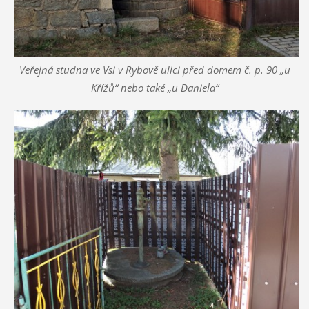
Veřejná studna ve Vsi v Rybově ulici před domem č. p. 90 „u
Křížů“ nebo také „u Daniela“