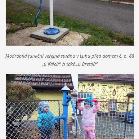
Modrobílá funkční veřejná studna v Luhu před domem č. p. 68
„u Kalců“ či také „u Brettlů“