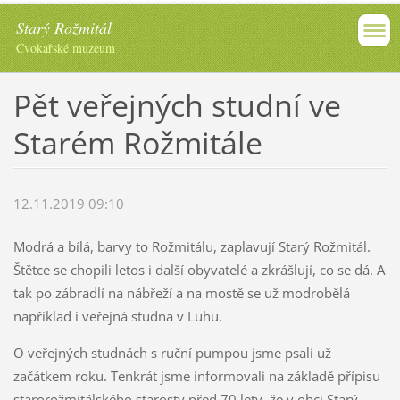
Starý Rožmitál
Cvokařské muzeum
Pět veřejných studní ve
Starém Rožmitále
12.11.2019 09:10
Modrá a bílá, barvy to Rožmitálu, zaplavují Starý Rožmitál.
Štětce se chopili letos i další obyvatelé a zkrášlují, co se dá. A
tak po zábradlí na nábřeží a na mostě se už modrobělá
například i veřejná studna v Luhu.
O veřejných studnách s ruční pumpou jsme psali už
začátkem roku. Tenkrát jsme informovali na základě přípisu
starorožmitálského starosty před 70 lety, že v obci Starý