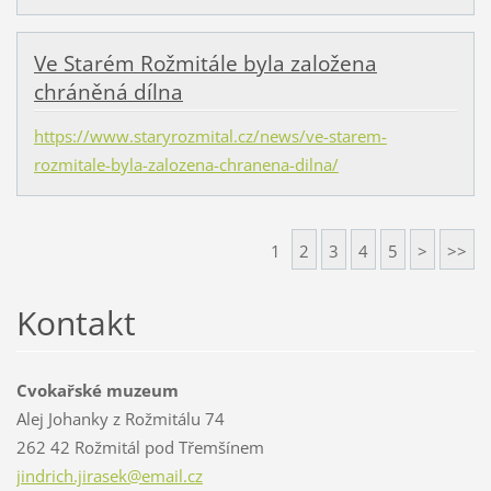
Ve Starém Rožmitále byla založena
chráněná dílna
https://www.staryrozmital.cz/news/ve-starem-
rozmitale-byla-zalozena-chranena-dilna/
1
2
3
4
5
>
>>
Kontakt
Cvokařské muzeum
Alej Johanky z Rožmitálu 74
262 42 Rožmitál pod Třemšínem
jindrich
.jirasek
@email.c
z