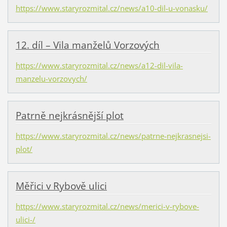
https://www.staryrozmital.cz/news/a10-dil-u-vonasku/
12. díl – Vila manželů Vorzových
https://www.staryrozmital.cz/news/a12-dil-vila-
manzelu-vorzovych/
Patrně nejkrásnější plot
https://www.staryrozmital.cz/news/patrne-nejkrasnejsi-
plot/
Měřici v Rybově ulici
https://www.staryrozmital.cz/news/merici-v-rybove-
ulici-/