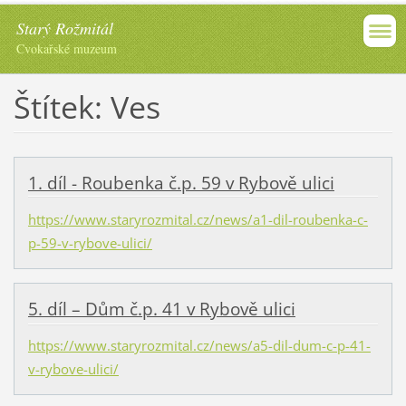
Starý Rožmitál
Cvokařské muzeum
Štítek: Ves
1. díl - Roubenka č.p. 59 v Rybově ulici
https://www.staryrozmital.cz/news/a1-dil-roubenka-c-
p-59-v-rybove-ulici/
5. díl – Dům č.p. 41 v Rybově ulici
https://www.staryrozmital.cz/news/a5-dil-dum-c-p-41-
v-rybove-ulici/