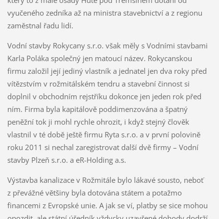
který to z malé osady Hutě pod Třemšínem dotáhl od
vyučeného zedníka až na ministra stavebnictví a z regionu
zaměstnal řadu lidí.
Vodní stavby Rokycany s.r.o. však měly s Vodními stavbami
Karla Poláka společný jen matoucí název. Rokycanskou
firmu založil její jediný vlastník a jednatel jen dva roky před
vítězstvím v rožmitálském tendru a stavební činnost si
doplnil v obchodním rejstříku dokonce jen jeden rok před
ním. Firma byla kapitálově poddimenzována a špatný
peněžní tok ji mohl rychle ohrozit, i když stejný člověk
vlastnil v té době ještě firmu Ryta s.r.o. a v první polovině
roku 2011 si nechal zaregistrovat další dvě firmy – Vodní
stavby Plzeň s.r.o. a eR-Holding a.s.
Výstavba kanalizace v Rožmitále bylo lákavé sousto, neboť
z převážné většiny byla dotována státem a potažmo
financemi z Evropské unie. A jak se ví, platby se sice mohou
opozdit, ale státní úředník vždycky uzavřené dohody dodrží