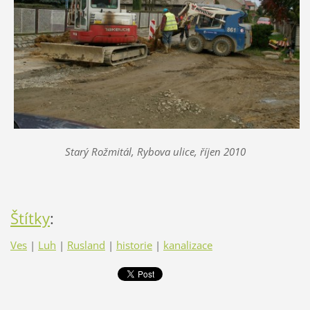
Starý Rožmitál, Rybova ulice, říjen 2010
Štítky
:
Ves
|
Luh
|
Rusland
|
historie
|
kanalizace