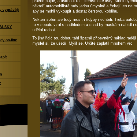
průvod půjde, a tisknout to i Třemšínské listy. Mohli bych
někteří automobilisté tudy jedou úmyslně a čekají jen na t
 vyprávějí
aby se mohli vykoupit a dostat čerstvou koblihu.
Někteří šoféři ale tudy musí, i kdyby nechtěli. Třeba autob
to v sobotu vzal s nadhledem a snad by maskám nabídl i s
TÁLSKÝ
udělal radost.
To jiný řidič tou dobou táhl špatně připevněný náklad raději
dy on-line
myslel si, že ušetří. Mýlil se. Určitě zaplatil mnohem víc.
napít
ch
y