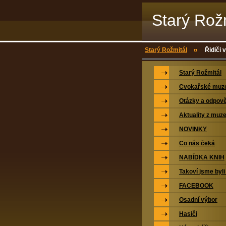
Starý Rož
Starý Rožmitál
Řidiči 
Starý Rožmitál
Cvokařské mu
Otázky a odpově
Aktuality z muz
NOVINKY
Co nás čeká
NABÍDKA KNIH
Takoví jsme byli
FACEBOOK
Osadní výbor
Hasiči