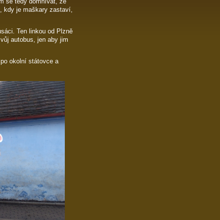
om se tedy domnívat, že
o, kdy je maškary zastaví,
usáci. Ten linkou od Plzně
vůj autobus, jen aby jim
 po okolní státovce a