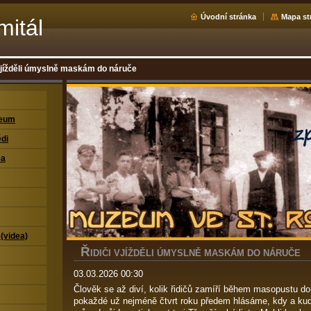
Úvodní stránka
Mapa st
mitál
vjížděli úmyslně maskám do náruče
zeum
di
ea
 (videa)
Ř
IDIČI VJÍŽDĚLI ÚMYSLNĚ MASKÁM DO NÁRUČE
03.03.2026 00:30
Člověk se až diví, kolik řidičů zamíří během masopustu do
pokaždé už nejméně čtvrt roku předem hlásáme, kdy a k