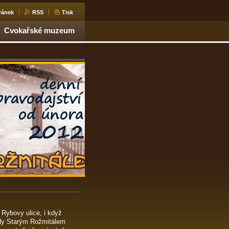
ránek
RSS
Tisk
Cvokařské muzeum
 Rybovy ulice, i když
udy Starým Rožmitálem