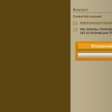
K
ONTAKT
Cvokařské muzeum
jindrich
.jirasek
@email
Alej Johanky z Rožmitá
262 42 Rožmitál pod 
V
YHLEDÁVÁN