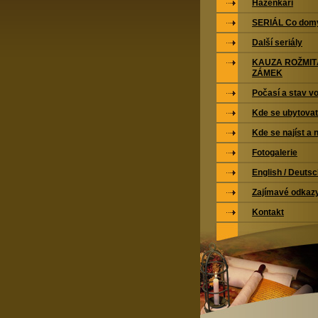
Házenkáři
SERIÁL Co domy
Další seriály
KAUZA ROŽMI
ZÁMEK
Počasí a stav vo
Kde se ubytovat
Kde se najíst a 
Fotogalerie
English / Deuts
Zajímavé odkaz
Kontakt