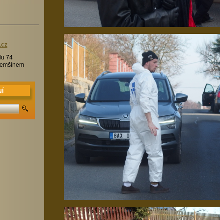
.c
z
lu 74
Třemšínem
Í