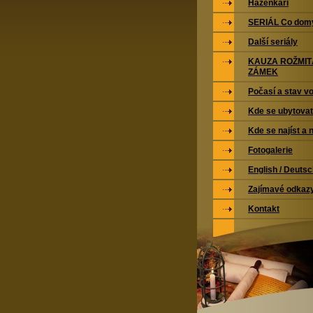
Házenkáři
SERIÁL Co domy
Další seriály
KAUZA ROŽMI
ZÁMEK
Počasí a stav vo
Kde se ubytovat
Kde se najíst a 
Fotogalerie
English / Deuts
Zajímavé odkaz
Kontakt