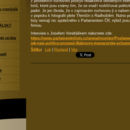
z posledních rozhovorů poskytl redaktorce oblíbených int
listů, které jsou známy tím, že se snaží rozklíčovat polit
 vyprávějí
padni. Je jen škoda, že v zajímavém rozhovoru (i o našem
v popisku k fotografii plete Třemšín s Radhoštěm. Nutno 
listy nemají nic společného s Parlamentem ČR, nýbrž js
firmou.
TÁLSKÝ
Interview s Josefem Vondráškem naleznete zde:
https://www.parlamentnilisty.cz/arena/monitor/Posla
dy on-line
jak-nasi-politice-prospeji-Babisovy-manazerske-schopn
Štítky
:
Luh
|
Rusland
|
Ves
napít
ch
y