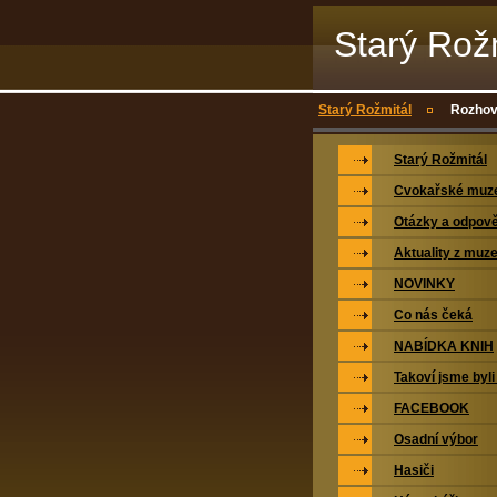
Starý Rož
Starý Rožmitál
Rozhov
Starý Rožmitál
Cvokařské mu
Otázky a odpově
Aktuality z muz
NOVINKY
Co nás čeká
NABÍDKA KNIH
Takoví jsme byli
FACEBOOK
Osadní výbor
Hasiči