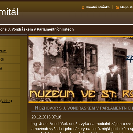
Úvodní stránka
Mapa st
mitál
or s J. Vondráškem v Parlamentních listech
zeum
di
ea
 (videa)
R
OZHOVOR S J. VONDRÁŠKEM V PARLAMENTNÍCH
20.12.2013 07:18
Ing. Josef Vondrášek si už zvyká na mediální zájem o svou
a novináři vyžadují jeho názory na nejrůznější politické a 