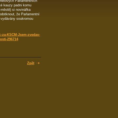
ernetových Parlamentních
ické kauzy padni komu
 městě) si novinářka
podotknout, že Parlamentní
ou vydávány soukromou
nec-za-KSCM-Jsem-zvedav-
osti-296714
Zpět