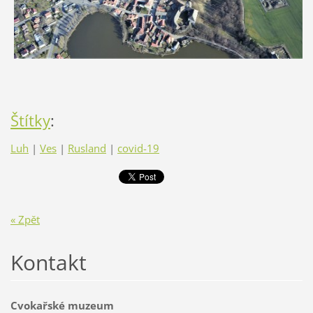
Štítky
:
Luh
|
Ves
|
Rusland
|
covid-19
« Zpět
Kontakt
Cvokařské muzeum