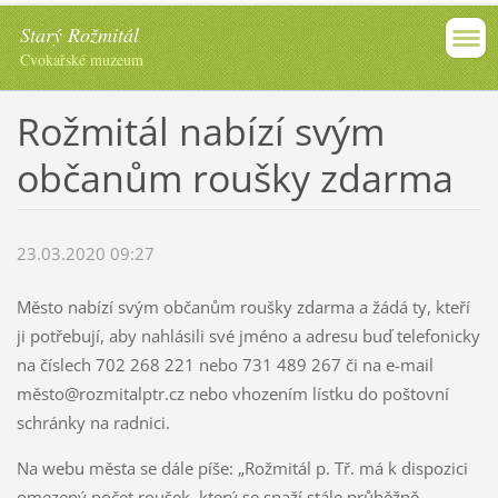
Starý Rožmitál
Cvokařské muzeum
Rožmitál nabízí svým
občanům roušky zdarma
23.03.2020 09:27
Město nabízí svým občanům roušky zdarma a žádá ty, kteří
ji potřebují, aby nahlásili své jméno a adresu buď telefonicky
na číslech 702 268 221 nebo 731 489 267 či na e-mail
město@rozmitalptr.cz nebo vhozením lístku do poštovní
schránky na radnici.
Na webu města se dále píše: „Rožmitál p. Tř. má k dispozici
omezený počet roušek, který se snaží stále průběžně