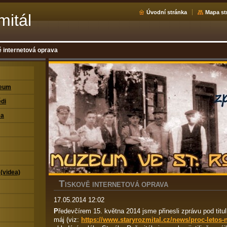
Úvodní stránka
Mapa st
mitál
 internetová oprava
zeum
di
ea
 (videa)
T
ISKOVĚ INTERNETOVÁ OPRAVA
17.05.2014 12:02
P
ředevčírem 15. května 2014 jsme přinesli zprávu pod ti
máj (viz:
https://www.staryrozmital.cz/news/proc-letos