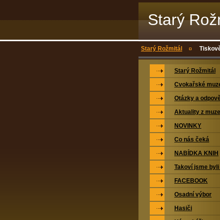
Starý Rož
Starý Rožmitál
Tiskově
Starý Rožmitál
Cvokařské mu
Otázky a odpově
Aktuality z muz
NOVINKY
Co nás čeká
NABÍDKA KNIH
Takoví jsme byli
FACEBOOK
Osadní výbor
Hasiči