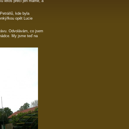
jku letos přeci jen máme, a
Petráňů, kde byla
enkýřkou opět Lucie
rávu. Odvolávám, co jsem
 pohádce. My jsme teď na