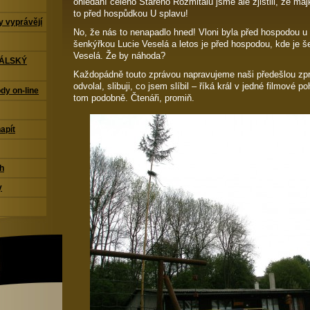
ohledání celého Starého Rožmitálu jsme ale zjistili, že má
to před hospůdkou U splavu!
 vyprávějí
No, že nás to nenapadlo hned! Vloni byla před hospodou u 
šenkýřkou Lucie Veselá a letos je před hospodou, kde je š
Veselá. Že by náhoda?
TÁLSKÝ
Každopádně touto zprávou napravujeme naši předešlou zp
odvolal, slibuji, co jsem slíbil – říká král v jedné filmové
dy on-line
tom podobně. Čtenáři, promiň.
napít
ch
y