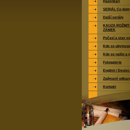
Házenkáři
SERIÁL Co domy
Další seriály
KAUZA ROŽMI
ZÁMEK
Počasí a stav vo
Kde se ubytovat
Kde se najíst a 
Fotogalerie
English / Deuts
Zajímavé odkaz
Kontakt