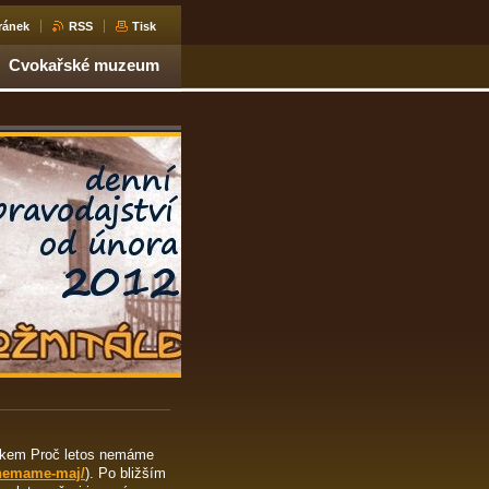
ránek
RSS
Tisk
Cvokařské muzeum
tulkem Proč letos nemáme
-nemame-maj/
). Po bližším