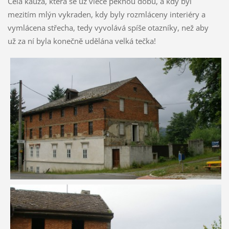
Celá kauza, která se už vleče pěknou dobu, a kdy byl
mezitím mlýn vykraden, kdy byly rozmláceny interiéry a
vymlácena střecha, tedy vyvolává spíše otazníky, než aby
už za ní byla konečně udělána velká tečka!