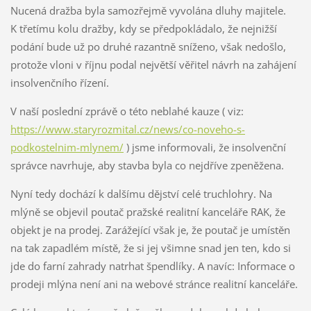
Nucená dražba byla samozřejmě vyvolána dluhy majitele.
K třetímu kolu dražby, kdy se předpokládalo, že nejnižší
podání bude už po druhé razantně sníženo, však nedošlo,
protože vloni v říjnu podal největší věřitel návrh na zahájení
insolvenčního řízení.
V naší poslední zprávě o této neblahé kauze ( viz:
https://www.staryrozmital.cz/news/co-noveho-s-
podkostelnim-mlynem/
) jsme informovali, že insolvenční
správce navrhuje, aby stavba byla co nejdříve zpeněžena.
Nyní tedy dochází k dalšímu dějství celé truchlohry. Na
mlýně se objevil poutač pražské realitní kanceláře RAK, že
objekt je na prodej. Zarážející však je, že poutač je umístěn
na tak zapadlém místě, že si jej všimne snad jen ten, kdo si
jde do farní zahrady natrhat špendlíky. A navíc: Informace o
prodeji mlýna není ani na webové stránce realitní kanceláře.