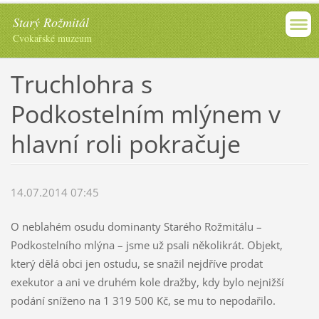
Starý Rožmitál
Cvokařské muzeum
Truchlohra s
Podkostelním mlýnem v
hlavní roli pokračuje
14.07.2014 07:45
O neblahém osudu dominanty Starého Rožmitálu –
Podkostelního mlýna – jsme už psali několikrát. Objekt,
který dělá obci jen ostudu, se snažil nejdříve prodat
exekutor a ani ve druhém kole dražby, kdy bylo nejnižší
podání sníženo na 1 319 500 Kč, se mu to nepodařilo.