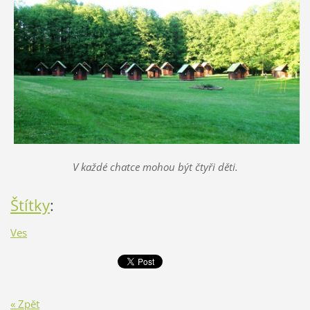
V každé chatce mohou být čtyři děti.
Štítky
:
Ves
« Zpět