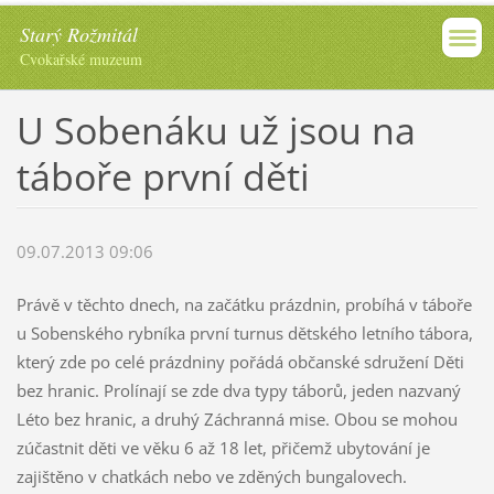
Starý Rožmitál
Cvokařské muzeum
U Sobenáku už jsou na
táboře první děti
09.07.2013 09:06
Právě v těchto dnech, na začátku prázdnin, probíhá v táboře
u Sobenského rybníka první turnus dětského letního tábora,
který zde po celé prázdniny pořádá občanské sdružení Děti
bez hranic. Prolínají se zde dva typy táborů, jeden nazvaný
Léto bez hranic, a druhý Záchranná mise. Obou se mohou
zúčastnit děti ve věku 6 až 18 let, přičemž ubytování je
zajištěno v chatkách nebo ve zděných bungalovech.