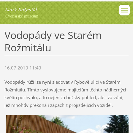
Starý Rožmitál
Cvokařské muzeum
Vodopády ve Starém
Rožmitálu
16.07.2013 11:43
Vodopády růží lze nyní sledovat v Rybově ulici ve Starém
Rožmitálu. Tímto vyslovujeme majitelům těchto nádherných
květin pochvalu, a to nejen za božský pohled, ale i za vůni,
jež mnohdy překoná i zápach z projíždějících vozidel.