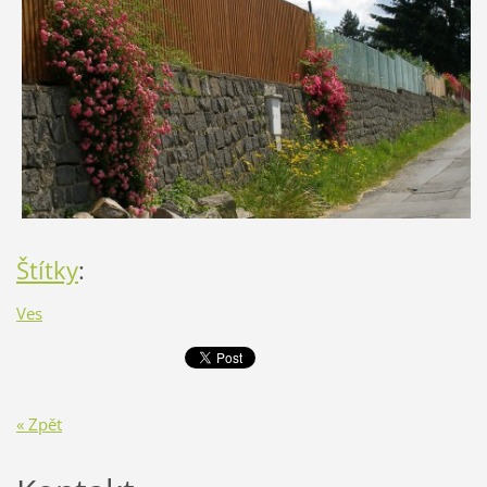
Štítky
:
Ves
« Zpět