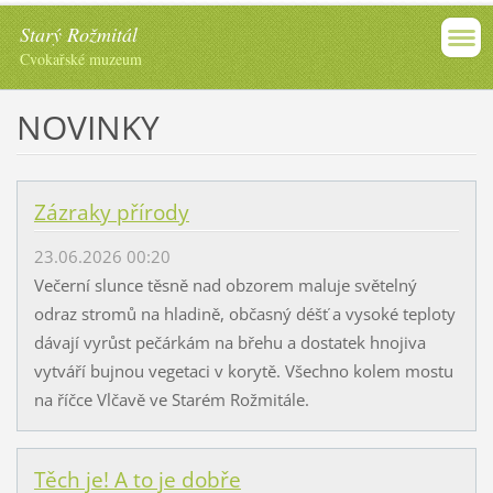
Starý Rožmitál
Cvokařské muzeum
NOVINKY
Zázraky přírody
23.06.2026 00:20
Večerní slunce těsně nad obzorem maluje světelný
odraz stromů na hladině, občasný déšť a vysoké teploty
dávají vyrůst pečárkám na břehu a dostatek hnojiva
vytváří bujnou vegetaci v korytě. Všechno kolem mostu
na říčce Vlčavě ve Starém Rožmitále.
Těch je! A to je dobře