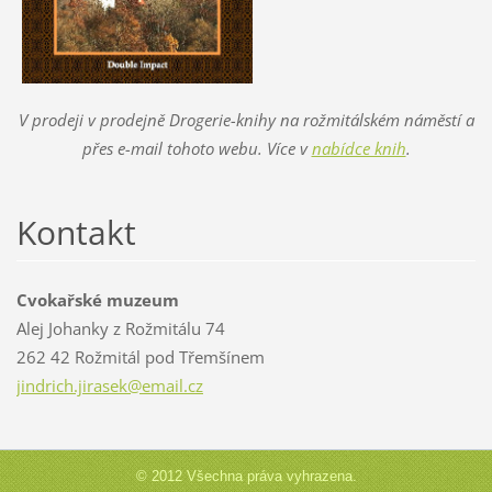
V prodeji v prodejně Drogerie-knihy na rožmitálském náměstí a
přes e-mail tohoto webu. Více v
nabídce knih
.
Kontakt
Cvokařské muzeum
Alej Johanky z Rožmitálu 74
262 42 Rožmitál pod Třemšínem
jindrich
.jirasek
@email.c
z
© 2012 Všechna práva vyhrazena.