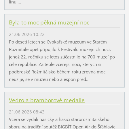
linul...
Byla to moc pěkná muzejní noc
21.06.2026 10:22
Po deseti letech se Cvokařské muzeum ve Starém
Rožmitále opět připojilo k Festivalu muzejních nocí,
jehož 22. ročníku se letos zúčastnilo na 700 muzeí po
celé republice. Za teplé včerejší noci, kterých si
podbrdské Rožmitálsko během roku zrovna moc
neužije, se v muzeu nebo alespoň před...
Vedro a bramborové medaile
21.06.2026 08:43
Včera se vydali hasičky a hasiči starorožmitálského
sboru na tradiční soutěž BIGBÍT Open Air do Šťáhlavic