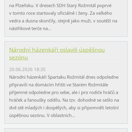
na Plzeňsku. V dresech SDH Starý Rožmitál poprvé
v tomto roce startovaly oficiálně i ženy. Za velkého
vedra a dusna skončily, stejně jako muži, v soutěži na
nástřikové terče na...
Národní házenkáři oslavili úspěšnou
sezónu
20.06.2026 18:35
Národní házenkáři Spartaku Rožmitál dnes odpoledne
připravili na domácím hřišti ve Starém Rožmitále
příjemné odpoledne pro sebe, ale i pro rodiče hráčů a
hráček a fanoušky oddílu. Na tzv. dohodné se sešlo na
dvě stě mladých i dospělých, aby si připomněli letošní
úspěšnou sezónu. V oblastních...