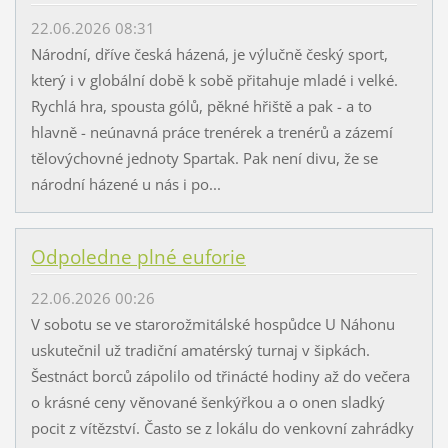
22.06.2026 08:31
Národní, dříve česká házená, je výlučně český sport,
který i v globální době k sobě přitahuje mladé i velké.
Rychlá hra, spousta gólů, pěkné hřiště a pak - a to
hlavně - neúnavná práce trenérek a trenérů a zázemí
tělovýchovné jednoty Spartak. Pak není divu, že se
národní házené u nás i po...
Odpoledne plné euforie
22.06.2026 00:26
V sobotu se ve starorožmitálské hospůdce U Náhonu
uskutečnil už tradiční amatérský turnaj v šipkách.
Šestnáct borců zápolilo od třinácté hodiny až do večera
o krásné ceny věnované šenkýřkou a o onen sladký
pocit z vítězství. Často se z lokálu do venkovní zahrádky