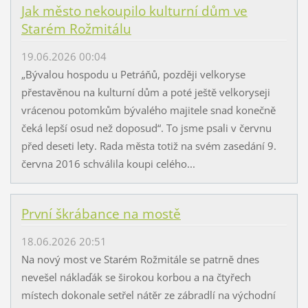
Jak město nekoupilo kulturní dům ve
Starém Rožmitálu
19.06.2026 00:04
„Bývalou hospodu u Petráňů, později velkoryse
přestavěnou na kulturní dům a poté ještě velkoryseji
vrácenou potomkům bývalého majitele snad konečně
čeká lepší osud než doposud“. To jsme psali v červnu
před deseti lety. Rada města totiž na svém zasedání 9.
června 2016 schválila koupi celého...
První škrábance na mostě
18.06.2026 20:51
Na nový most ve Starém Rožmitále se patrně dnes
nevešel náklaďák se širokou korbou a na čtyřech
místech dokonale setřel nátěr ze zábradlí na východní