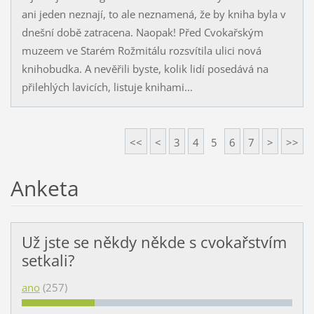
ani jeden neznají, to ale neznamená, že by kniha byla v
dnešní době zatracena. Naopak! Před Cvokařským
muzeem ve Starém Rožmitálu rozsvítila ulici nová
knihobudka. A nevěřili byste, kolik lidí posedává na
přilehlých lavicích, listuje knihami...
<<
<
3
4
5
6
7
>
>>
Anketa
Už jste se někdy někde s cvokařstvím
setkali?
ano
(257)