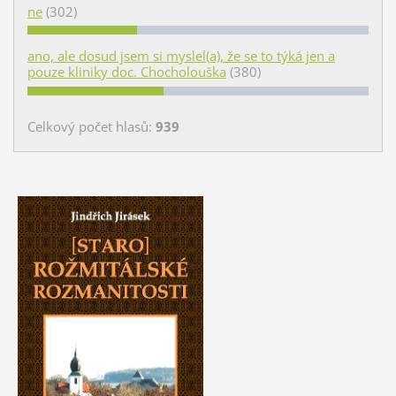
ne
(302)
ano, ale dosud jsem si myslel(a), že se to týká jen a
pouze kliniky doc. Chocholouška
(380)
Celkový počet hlasů:
939