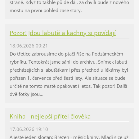
straně. Když to takhle půjde dál, za chvíli bude z nového
mostu na první pohled zase starý.
Pozor! Jdou labutě a kachny si povídají
18.06.2026 00:21
Do třetice zabrousíme do ptačí říše na Podzámeckém
rybníku. Tentokrát jsme sáhli do archivu. Snímek labutí
přecházejících s labuťátkami přes přechod u lékárny byl
pořízen 1. července před šesti lety. Ale situace se bude
určitě na tomto místě opakovat i letos. Tak pozor! Další
dvě fotky jsou...
Kniha - nejlepší přítel člověka
17.06.2026 19:10
A ještě jeden slogan: Březen - měsíc knihy. Mladí sice už