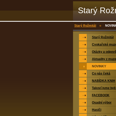
Starý Rož
Starý Rožmitál
NOVIN
Starý Rožmitál
Cvokařské mu
Otázky a odpově
Aktuality z muz
NOVINKY
Co nás čeká
NABÍDKA KNIH
Takoví jsme byli
FACEBOOK
Osadní výbor
Hasiči