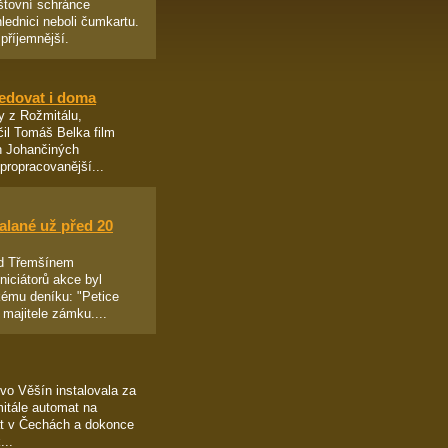
štovní schránce
ednici neboli čumkartu.
příjemnější.
edovat i doma
ny z Rožmitálu,
čil Tomáš Belka film
ch Johančiných
propracovanější...
alané už před 20
pod Třemšínem
niciátorů akce byl
skému deníku: "Petice
majitele zámku....
ovo Věšín instalovala za
itále automat na
at v Čechách a dokonce
...