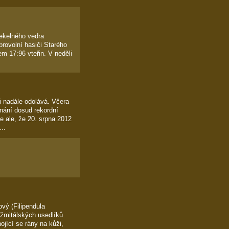
pekelného vedra
brovolní hasiči Starého
m 17:96 vteřin. V neděli
 i nadále odolává. Včera
nání dosud rekordní
e ale, že 20. srpna 2012
..
ový (Filipendula
rožmitálských usedlíků
ojící se rány na kůži,