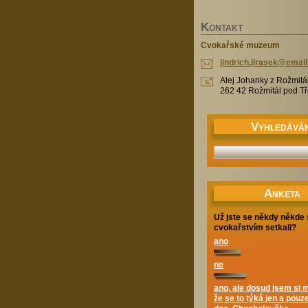
K
ONTAKT
Cvokařské muzeum
jindrich
.jirasek
@email
Alej Johanky z Rožmitá
262 42 Rožmitál pod 
V
YHLEDÁVÁN
A
NKETA
Už jste se někdy někde 
cvokařstvím setkali?
ano
ne
ano, ale dosud jsem si m
že se to týká jen a pouze