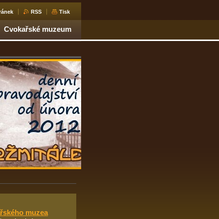
ránek
RSS
Tisk
Cvokařské muzeum
kařského muzea