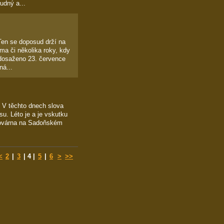
udný a...
Ten se doposud drží na
ma či několika roky, kdy
o dosaženo 23. července
ná...
. V těchto dnech slova
. Léto je a je vskutku
Plovárna na Sadoňském
<
2
|
3
|
4
|
5
|
6
>
>>