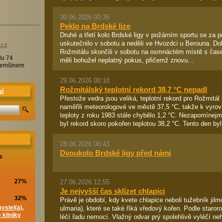
30.06.2026 00:35
Peklo na Brdské lize
Druhé a třetí kolo Brdské ligy v požárním sportu se za 
uskutečnilo v sobotu a neděli ve Hvozdci u Berouna. Do
.c
z
Rožmitálu skončili v sobotu na osmnáctém místě s čase
lu 74
měli bohužel neplatný pokus, přičemž znovu...
Třemšínem
29.06.2026 00:18
Rožmitálský teplotní rekord 38,7 °C nepadl
Í
Přestože vedra jsou veliká, teplotní rekord pro Rožmitál
naměřili meteorologové ve městě 37,5 °C, takže k vyrov
teploty z roku 1983 stále chybělo 1,2 °C. Nezapomínejm
byl rekord skoro pokořen teplotou 38,2 °C. Tento den byl.
28.06.2026 00:43
Dvoukolo Brdské ligy před námi
s
27.06.2026 12:55
27%
Je nejvyšší čas sklízet chlapici
32%
Právě je období, kdy kvete chlapice neboli tužebník jilm
ulmaria), které se také říká vředový kořen. Podle staro
yslel(a),
 kliniky
léčí řadu nemocí. Vlažný odvar prý spolehlivě vyléčí neh