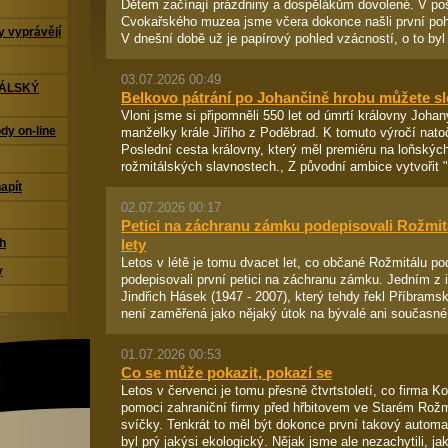
Dětem začínají prázdniny a dospělákům dovolené. V po
Cvokařského muzea jsme včera dokonce našli první pohl
 vyprávějí
V dnešní době už je papírový pohled vzácností, o to byl 
03.07.2026 00:49
TÁLSKÝ
Belkovo pátrání po Johančině hrobu můžete sl
Vloni jsme si připomněli 550 let od úmrtí královny Joha
dy on-line
manželky krále Jiřího z Poděbrad. K tomuto výročí nato
Poslední cesta královny, který měl premiéru na loňský
rožmitálských slavnostech., Z původní ambice vytvořit "
napít
02.07.2026 00:17
Petici na záchranu zámku podepisovali Rožmit
lety
ch
Letos v létě je tomu dvacet let, co občané Rožmitálu 
y
podepisovali první petici na záchranu zámku. Jedním z i
Jindřich Hásek (1947 - 2007), který tehdy řekl Příbram
není zaměřená jako nějaký útok na bývalé ani současné 
01.07.2026 00:53
Co se může pokazit, pokazí se
Letos v červenci je tomu přesně čtvrtstoletí, co firma K
pomoci zahraniční firmy před hřbitovem ve Starém Rožm
svíčky. Tenkrát to měl být dokonce první takový autom
byl prý jakýsi ekologický. Nějak jsme ale nezachytili, jak