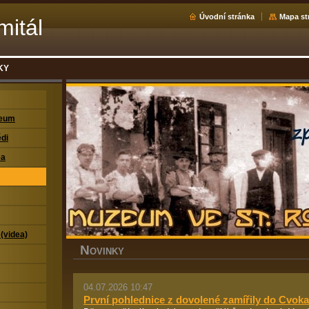
Úvodní stránka
Mapa st
mitál
KY
zeum
di
ea
 (videa)
N
OVINKY
04.07.2026 10:47
První pohlednice z dovolené zamířily do Cvo