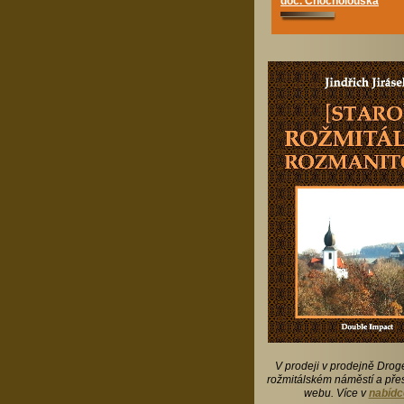
doc. Chocholouška
V prodeji v prodejně Drog
rožmitálském náměstí a přes
webu. Více v
nabídc