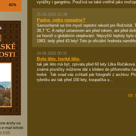
vyrážky i gangrénu. Používá se také vnitřně jako močop
41%
25.06.2026 21:39
Padne, nebo nepadne?
Samozřejmě se tím myslí teplotní rekord pro Rožmitál. 
38,7 °C. A nebyl ustanoven ani před rokem, ani před dvě
se hovoří o globálním oteplování. Nejvyšší teploty byl
1983, tedy před 43 lety! Toto je oficiální hodnota naměře
24.06.2026 00:31
Bylo léto, horké léto,
tak jak léto má být, zpívala před 60 lety Lilka Ročáková
známé písničky můžeme dát s klidem do přítomného času
horké. Tak snad vás zchladí pár fotografií z archivu: 
rybníku asi tak před 100 lety, koupačka u...
<<
erie-knihy na
 e-mail tohoto
e knih
.