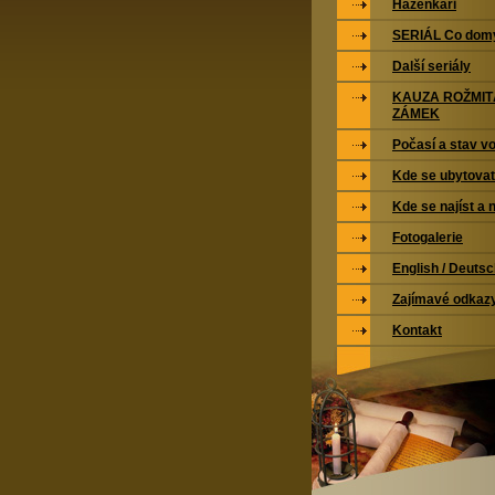
Házenkáři
SERIÁL Co domy
Další seriály
KAUZA ROŽMI
ZÁMEK
Počasí a stav vo
Kde se ubytovat
Kde se najíst a 
Fotogalerie
English / Deuts
Zajímavé odkaz
Kontakt