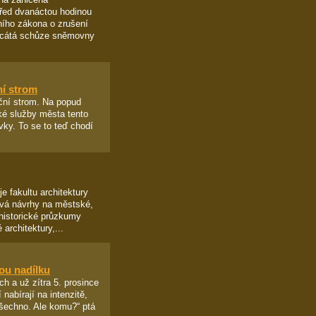
před dvanáctou hodinou
dního zákona o zrušení
vacátá schůze sněmovny
ní strom
oční strom. Na popud
ké služby města tento
ky. To se to teď chodí
e fakultu architektury
vá návrhy na městské,
historické průzkumy
architektury,...
ou nadílku
h a už zítra 5. prosince
nabírají na intenzitě,
 všechno. Ale komu?“ ptá