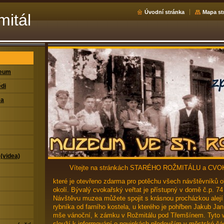
Úvodní stránka
Mapa st
mitál
zeum
di
ea
 (videa)
Vítejte na stránkách STARÉHO ROŽMITÁLU a C
které je otevřeno zdarma pro potěchu všech návštěvníků ob
okolí. Bývalý cvokařský veřtat je přístupný v domě č.p. 74
Návštěvu muzea můžete spojit s krásnou procházkou ale
rybníka od farního kostela, u kterého je pohřben Jakub Ja
mše vánoční, k zámku v Rožmitálu pod Třemšínem. Tyto 
slouží k informování o novinkách především v městské čás