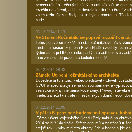
procedurálními i věcnými záležitostmi zákonů se dnes 
rozešla na víkend, aniž se dostala ke třetímu čtení vlá
vojenského újezdu Brdy, jak to bylo v programu. Třiad
bude...
05.12.2014 11:13
Ve Starém Rožmitálu se poprvé rozzářil vánoč
Letos poprvé se rozzářil na starorožmitálské návsi ván
místních hasičů, zejména Pavla Nadě, ozdobily technic
týden smrk poblíž pomníku padlých u autobusové zastáv
ráno zvesela do práce a odpoledne domů!
05.12.2014 08:43
Zámek: Utrpení rožmitálského architekta
Dovedete si tu situaci vůbec představit? Člověk vystuduj
ČVUT a specializuje se na údržbu památek a vypracová
vesnické a krajinné památkové zóny. Provádí stavebně 
hradů, zámků tvrzí, ale i měšťanských domů nebo lidové 
04.12.2014 21:05
V pátek 5. prosince budeme mít opravdu bohat
„Téma rušení Vojenského újezdu Brdy nabírá na obrátkác
2014 se blíží do finále. Střety odpůrců a zastánců rušení 
stejně tak i kroky ministra obrany. Jde o hodně a jde o