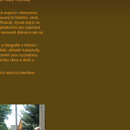
ut expozici věnovanou
ovaných hřebíků, skob,
říkávali, bývali kdysi ve
 především pro vojenská
h nemuseli dokonce ani na
otografie o historii i
kt, přírodní katastrofy,
 kterém jsou vyznačeny
ímky obce a okolí s
ních měsíců otevřeno