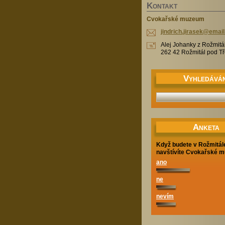
K
ONTAKT
Cvokařské muzeum
jindrich
.jirasek
@email
Alej Johanky z Rožmitá
262 42 Rožmitál pod 
V
YHLEDÁVÁN
A
NKETA
Když budete v Rožmitál
navštívíte Cvokařské 
ano
ne
nevím