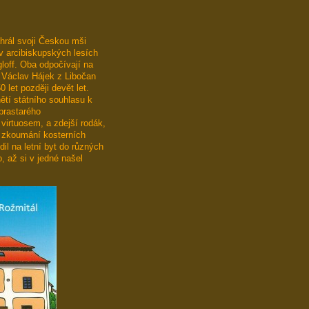
ahrál svoji Českou mši
 v arcibiskupských lesích
loff. Oba odpočívají na
é Václav Hájek z Libočan
0 let později devět let.
ětí státního souhlasu k
prastarého
irtuosem, a zdejší rodák,
u zkoumání kosterních
il na letní byt do různých
, až si v jedné našel