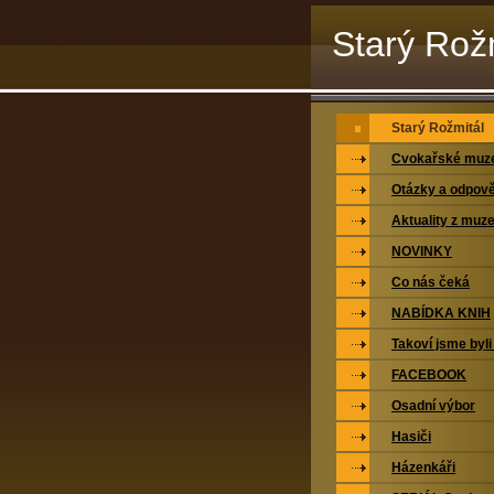
Starý Rož
Starý Rožmitál
Cvokařské mu
Otázky a odpově
Aktuality z muz
NOVINKY
Co nás čeká
NABÍDKA KNIH
Takoví jsme byli
FACEBOOK
Osadní výbor
Hasiči
Házenkáři