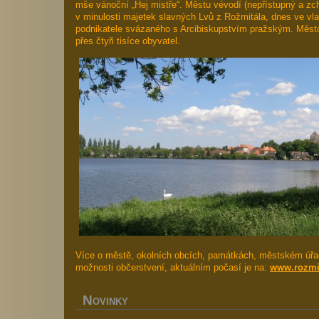
mše vánoční „Hej mistře“. Městu vévodí (nepřístupný a zc
v minulosti majetek slavných Lvů z Rožmitála, dnes ve vla
podnikatele svázaného s Arcibiskupstvím pražským. Město
přes čtyři tisíce obyvatel.
Více o městě, okolních obcích, památkách, městském úřad
možnosti občerstvení, aktuálním počasí je na:
www.rozmit
N
OVINKY