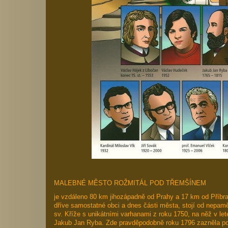
MALEBNÉ MĚSTO ROŽMITÁL POD TŘEMŠÍNEM
je vzdáleno 80 km jihozápadně od Prahy a 17 km od Příbr
dříve samostatné obci a dnes části města, stojí od nepamě
sv. Kříže s unikátními varhanami z roku 1750, na něž v let
Jakub Jan Ryba. Zde pravděpodobně roku 1796 zazněla po