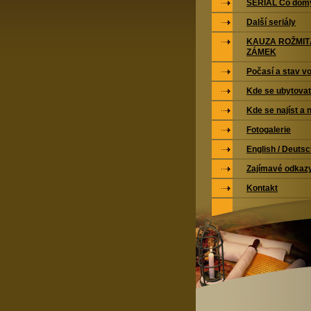
SERIÁL Co domy
Další seriály
KAUZA ROŽMI
ZÁMEK
Počasí a stav vo
Kde se ubytovat
Kde se najíst a 
Fotogalerie
English / Deuts
Zajímavé odkaz
Kontakt