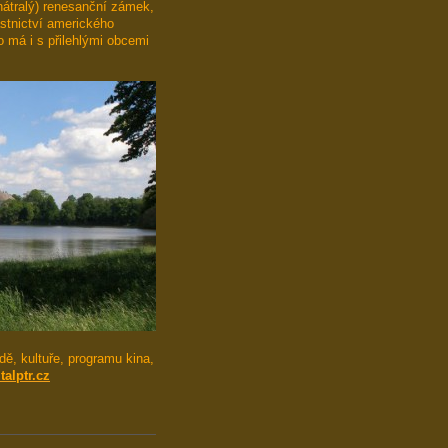
hátralý) renesanční zámek,
stnictví amerického
 má i s přilehlými obcemi
ě, kultuře, programu kina,
alptr.cz