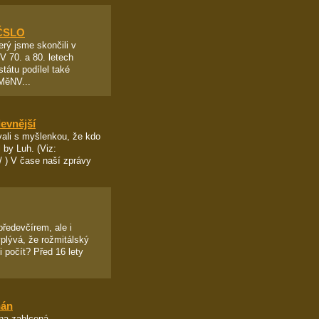
 ČSLO
rý jsme skončili v
V 70. a 80. letech
tátu podílel také
 MěNV...
levnější
vali s myšlenkou, že kdo
 by Luh. (Viz:
/ ) V čase naší zprávy
předevčírem, ale i
yplývá, že rožmitálský
 počít? Před 16 lety
nán
a zahlcená