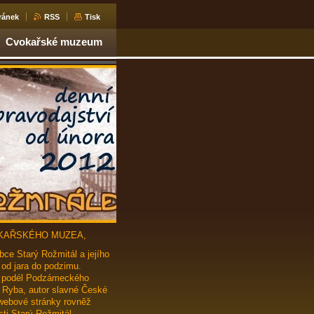
ránek
RSS
Tisk
Cvokařské muzeum
VOKAŘSKÉHO MUZEA,
ce Starý Rožmitál a jejího
 od jara do podzimu.
jí podél Podzámeckého
n Ryba, autor slavné České
webové stránky rovněž
ti Starý Rožmitál,