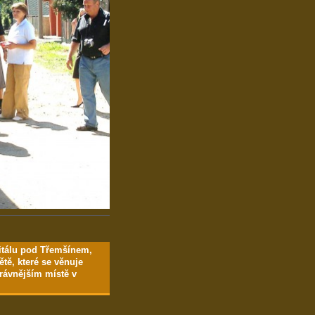
itálu pod Třemšínem,
tě, které se věnuje
právnějším místě v