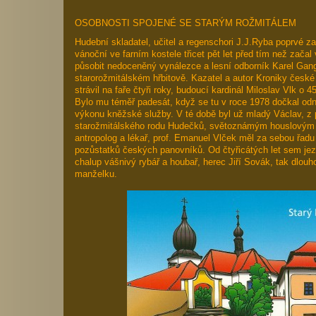
OSOBNOSTI SPOJENÉ SE STARÝM ROŽMITÁLEM
Hudební skladatel, učitel a regenschori J.J.Ryba poprvé z
vánoční ve farním kostele třicet pět let před tím než začal
působit nedoceněný vynálezce a lesní odborník Karel Gang
starorožmitálském hřbitově. Kazatel a autor Kroniky česk
strávil na faře čtyři roky, budoucí kardinál Miloslav Vlk o 45
Bylo mu téměř padesát, když se tu v roce 1978 dočkal odn
výkonu kněžské služby. V té době byl už mladý Václav, z 
starožmitálského rodu Hudečků, světoznámým houslovým v
antropolog a lékař, prof. Emanuel Vlček měl za sebou řad
pozůstatků českých panovníků. Od čtyřicátých let sem jezd
chalup vášnivý rybář a houbař, herec Jiří Sovák, tak dlouho
manželku.