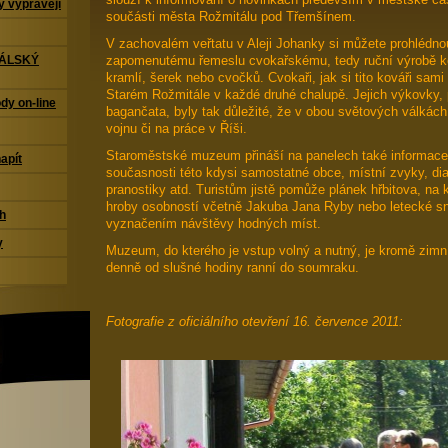
 vyprávějí
součásti města Rožmitálu pod Třemšínem.
V zachovalém veřtatu v Aleji Johanky si můžete prohlédno
zapomenutému řemeslu cvokařskému, tedy ruční výrobě k
TÁLSKÝ
kramlí, šerek nebo cvočků. Cvokaři, jak si tito kováři sami 
Starém Rožmitále v každé druhé chalupě. Jejich výkovky,
dy on-line
bagančata, byly tak důležité, že v obou světových válkác
vojnu či na práce v Říši.
Staroměstské muzeum přináší na panelech také informace a f
napít
současnosti této kdysi samostatné obce, místní zvyky, diale
pranostiky atd. Turistům jistě pomůže plánek hřbitova, na
hroby osobností včetně Jakuba Jana Ryby nebo letecké sn
ch
vyznačením návštěvy hodných míst.
y
Muzeum, do kterého je vstup volný a nutný, je kromě zim
denně od slušné hodiny ranní do soumraku.
Fotografie z oficiálního otevření 16. července 2011: