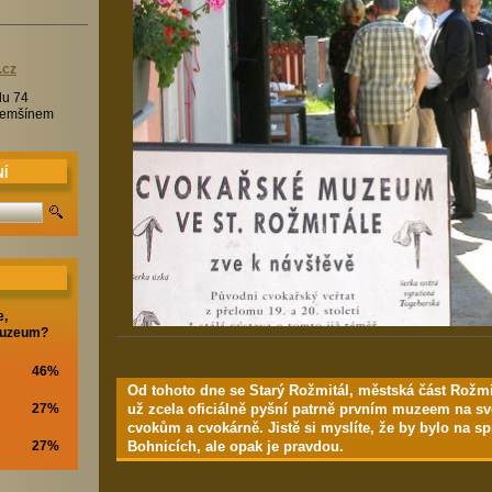
.c
z
lu 74
Třemšínem
Í
e,
muzeum?
46%
Od tohoto dne se Starý Rožmitál, městská část Rožm
už zcela oficiálně pyšní patrně prvním muzeem na svě
27%
cvokům a cvokárně. Jistě si myslíte, že by bylo na s
Bohnicích, ale opak je pravdou.
27%