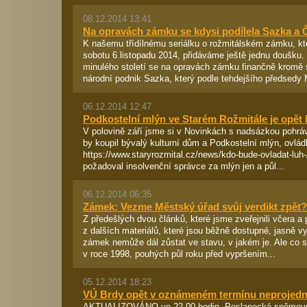
08.12.2014 13:41
Na opravách zámku se kdysi podílela Sazka a
K našemu třídílnému seriálku o rožmitálském zámku, kte
sobotu 6.listopadu 2014, přidáváme ještě jednu doušku. 
minulého století se na opravách zámku finančně kromě s
národní podnik Sazka, který podle tehdejšího předsedy
06.12.2014 12:47
Podkostelní mlýn ve Starém Rožmitále je opět 
V polovině září jsme si v Novinkách s nadsázkou pohrá
by koupil bývalý kulturní dům a Podkostelní mlýn, ovládl
https://www.staryrozmital.cz/news/kdo-bude-ovladat-luh-
požadoval insolvenční správce za mlýn jen a půl...
06.12.2014 06:35
Zámek: Vezme Městský úřad svůj verdikt zpět?
Z předešlých dvou článků, které jsme zveřejnili včera a 
z dalších materiálů, které jsou běžně dostupné, jasně v
zámek nemůže dál zůstat ve stavu, v jakém je. Ale co si
v roce 1998, pouhých půl roku před vypršením...
05.12.2014 18:23
VÚ Brdy opět v oznámeném termínu neprojed
AKTUALIZOVÁNO ve 22.00 hodin. Poslanecká sněmovn