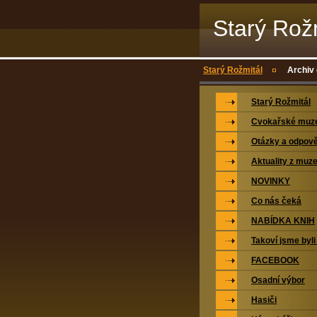
Starý Rož
Starý Rožmitál
Archiv
Starý Rožmitál
Cvokařské mu
Otázky a odpově
Aktuality z muz
NOVINKY
Co nás čeká
NABÍDKA KNIH
Takoví jsme byli
FACEBOOK
Osadní výbor
Hasiči