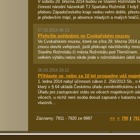
V sobotu 29. března 2014 budou ve Starém Rožmitále h
činnost národní házenkáři TJ Spartaku Rožmitál. I když 
přeboru Západočeského kraje vedou velmi dobře, přesto
je především trápí, je absence mladých a malých hráčů, k
27.03.2014 06:13
Přehršle pohlednic ve Cvokařském muzeu
Ve Cvokařském muzeu, které se zítra 29. března 2014 
znovu otevře veřejnosti, jistě překvapí návštěvníky mno
Starého Rožmitálu či města Rožmitálu pod Třemšínem. 
velkém výběru nelze nikde jinde v rožmitálském údolí seh
26.03.2014 20:12
Přihlaste se, nebo za 10 let propadne váš majet
1. ledna 2014 nabyl účinnosti zákon č. 256/2013 Sb., o 
který v § 64 ukládá Českému úřadu zeměměřickému a ka
Úřadu pro zastupování státu ve věcech majetkových úd
věcech, u nichž není osoba dosud zapsaná v katastru n
vlastník...
Záznamy: 7911 - 7920 ze 8987
<<
<
790
|
791