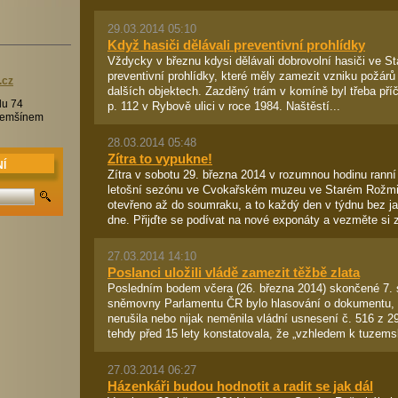
29.03.2014 05:10
Když hasiči dělávali preventivní prohlídky
Vždycky v březnu kdysi dělávali dobrovolní hasiči ve S
preventivní prohlídky, které měly zamezit vzniku požá
.c
z
dalších objektech. Zazděný trám v komíně byl třeba pří
lu 74
p. 112 v Rybově ulici v roce 1984. Naštěstí...
Třemšínem
28.03.2014 05:48
Zítra to vypukne!
Í
Zítra v sobotu 29. března 2014 v rozumnou hodinu ranní
letošní sezónu ve Cvokařském muzeu ve Starém Rožm
otevřeno až do soumraku, a to každý den v týdnu bez ja
dne. Přijďte se podívat na nové exponáty a vezměte si 
27.03.2014 14:10
Poslanci uložili vládě zamezit těžbě zlata
Posledním bodem včera (26. března 2014) skončené 7.
sněmovny Parlamentu ČR bylo hlasování o dokumentu, k
nerušila nebo nijak neměnila vládní usnesení č. 516 z 2
tehdy před 15 lety konstatovala, že „vzhledem k tuzems
27.03.2014 06:27
Házenkáři budou hodnotit a radit se jak dál