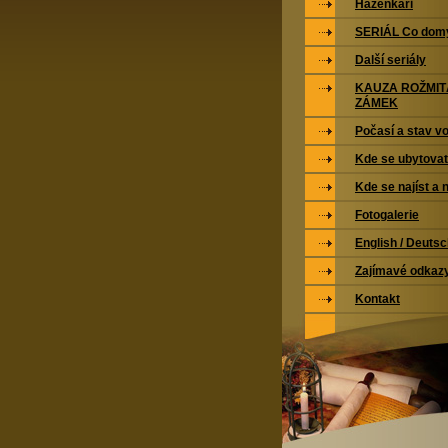
Házenkáři
SERIÁL Co domy
Další seriály
KAUZA ROŽMI
ZÁMEK
Počasí a stav vo
Kde se ubytovat
Kde se najíst a 
Fotogalerie
English / Deuts
Zajímavé odkaz
Kontakt