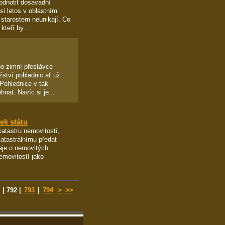
odnotit dosavadní
si letos v oblastním
 starostem neunikají. Co
teří by...
po zimní přestávce
žství pohlednic ať už
Pohlednice v tak
nat. Navíc si je...
ek státu
katastru nemovitostí,
tastrálnímu předat
aje o nemovitých
emovitostí jako
|
792
|
793
|
794
>
>>