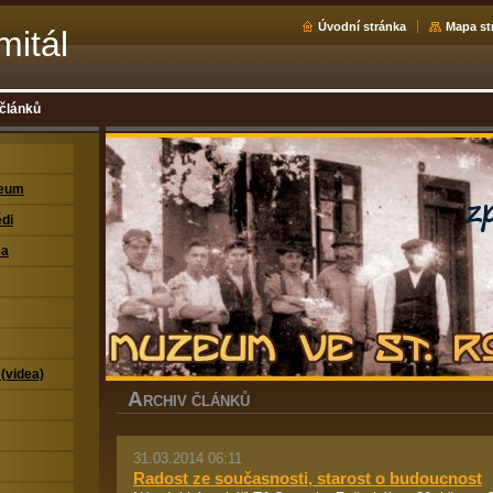
Úvodní stránka
Mapa st
mitál
 článků
zeum
di
ea
 (videa)
A
RCHIV ČLÁNKŮ
31.03.2014 06:11
Radost ze současnosti, starost o budoucnost