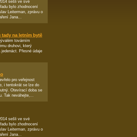
2014 sešli ve své
ořadu bylo zhodnocení
slav Leiterman, zprávu o
aření Jana...
 tady na letním bytě
 bývalém továrním
ému druhovi, který
na jedenáct. Přesné údaje
no
evřelo pro veřejnost
 i tentokrát se lze do
nutný. Otevírací doba se
. Tak neváhejte,...
2014 sešli ve své
ořadu bylo zhodnocení
slav Leiterman, zprávu o
aření Jana...