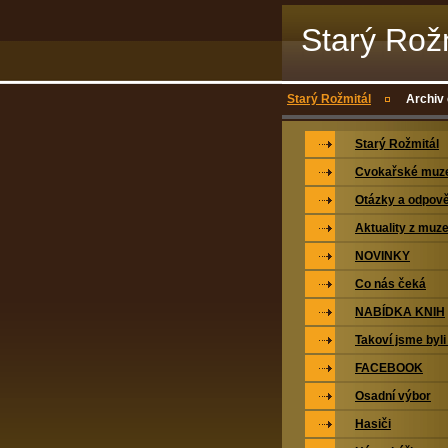
Starý Rož
Starý Rožmitál
Archiv
Starý Rožmitál
Cvokařské mu
Otázky a odpově
Aktuality z muz
NOVINKY
Co nás čeká
NABÍDKA KNIH
Takoví jsme byli
FACEBOOK
Osadní výbor
Hasiči