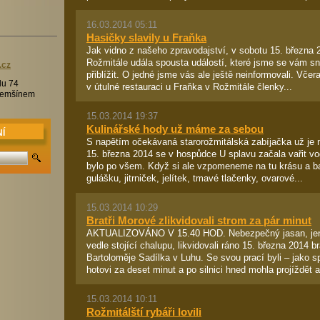
16.03.2014 05:11
Hasičky slavily u Fraňka
Jak vidno z našeho zpravodajství, v sobotu 15. března
Rožmitále udála spousta událostí, které jsme se vám sn
.c
z
přiblížit. O jedné jsme vás ale ještě neinformovali. Vče
lu 74
v útulné restauraci u Fraňka v Rožmitále členky...
Třemšínem
15.03.2014 19:37
Kulinářské hody už máme za sebou
Í
S napětím očekávaná starorožmitálská zabíjačka už je 
15. března 2014 se v hospůdce U splavu začala vařit vo
bylo po všem. Když si ale vzpomeneme na tu krásu a b
gulášku, jitrniček, jelítek, tmavé tlačenky, ovarové...
15.03.2014 10:29
Bratři Morové zlikvidovali strom za pár minut
AKTUALIZOVÁNO V 15.40 HOD. Nebezpečný jasan, jenž
vedle stojící chalupu, likvidovali ráno 15. března 2014 b
Bartoloměje Sadílka v Luhu. Se svou prací byli – jako s
hotovi za deset minut a po silnici hned mohla projíždět a
15.03.2014 10:11
Rožmitálští rybáři lovili