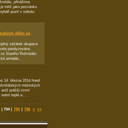
žmitálu, přinášíme
je totiž jako pozvánku
rybáři pustí v sobotu
eských dějin ve
 úplný začátek okupace
cela paralyzována.
t ze Starého Rožmitálu
cká armáda...
es 14. března 2014 hned
rožmitálských městských
aniž prášil) zimní
elmi teplé a...
|
794
|
795
|
796
>
>>