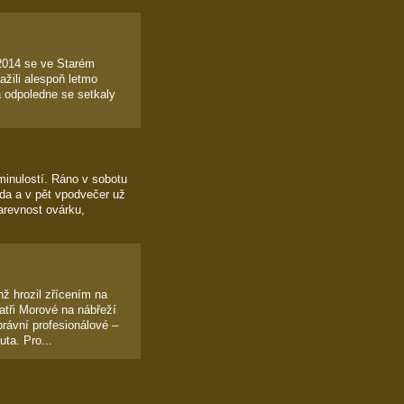
 2014 se ve Starém
ažili alespoň letmo
ra odpoledne se setkaly
minulostí. Ráno v sobotu
da a v pět vpodvečer už
arevnost ovárku,
 hrozil zřícením na
ratři Morové na nábřeží
právní profesionálové –
uta. Pro...