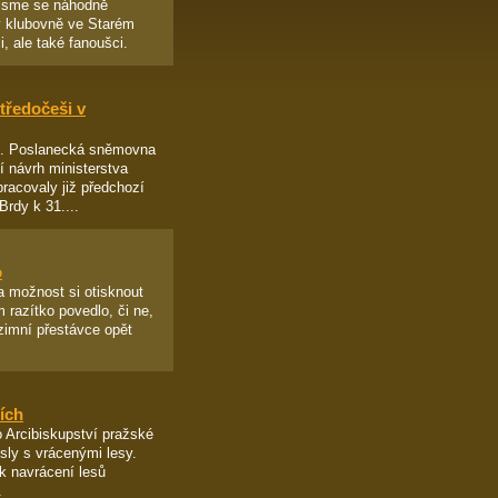
 jsme se náhodně
v klubovně ve Starém
i, ale také fanoušci.
tředočeši v
d. Poslanecká sněmovna
 návrh ministerstva
racovaly již předchozí
rdy k 31....
o
 možnost si otisknout
m razítko povedlo, či ne,
imní přestávce opět
ích
o Arcibiskupství pražské
sly s vrácenými lesy.
k navrácení lesů
.