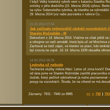
I když Velký kotelský rybník není v katastru Starého Ro
snímky z jeho dnešního (15. března 2014) výlovu. Berte 
na výlov Sobenského rybníka, do kterého se rožmitálští 
29. března 2014 (viz naše pozvánka v rubrice Co...
15.03.2014 07:54
Jak začínalo nejtemnější období novodobých č
Starém Rožmitále - III
Dokončení z 14. března 2014. Vraťme se však ještě na
a věnujme se naší armádě, která byla už od Mnichova z
Zachoval se totiž zápis, ve kterém se praví, kdo tenkrá
byl zrovna na vojně. Již 14. března 1939 obsadila něme
14.03.2014 09:35
Ledovka už nebude
Technické služby města hlásí: Letos už zima končí! Dn
od rána jsme ve Starém Rožmitále zastihli pracovníka 
služeb, který pečlivě odstraňoval (a nutno poznamenat – 
posyp na vozovkách. Škoda, že na víkend se má dosud v
Záznamy: 7931 - 7940 ze 8985
<<
<
792
|
793