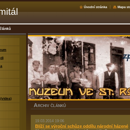
Úvodní stránka
Mapa st
mitál
 článků
zeum
di
ea
 (videa)
A
RCHIV ČLÁNKŮ
19.03.2014 19:06
Blíží se výroční schůze oddílu národní házené