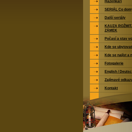
Házenkáři
SERIÁL Co domy
Další seriály
KAUZA ROŽMI
ZÁMEK
Počasí a stav vo
Kde se ubytovat
Kde se najíst a 
Fotogalerie
English / Deuts
Zajímavé odkaz
Kontakt