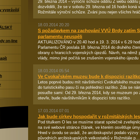
29. března 2014 – výroční schůze oddílu Z webu oddílu
dozvěděli, že se v sobotu 29. března od 16 hodin koná 
 vyprávějí
Rožmitále výroční schůze. Zváni jsou nejen všichni hráč
18.03.2014 20:20
TÁLSKÝ
S požadavkem na zachování VVÚ Brdy zatím S
parlamentu neuspěli
dy on-line
AKTUALIZOVÁNO v 20.40 hod a 19. 3. 2014 v 6.29 ho
Parlamentu ČR poslala 18. března 2014 do druhého čtení
obrany o hranicích vojenských újezdů. Návrh, na němž p
vlády, mimo jiné počítá se zrušením vojenského újezdu B
napít
18.03.2014 05:54
Ve Cvokařském muzeu bude k dispozici razítk
ch
Letos poprvé budou mít návštěvníci Cvokařského muzea
y
do turistického pasu či na pohlednici razítko. Zda se ná
posuďte sami: Od 29. března 2014, kdy se muzeum po z
otevře, bude návštěvníkům k dispozici toto razítko.
17.03.2014 07:01
Jak bude církev hospodařit v rožmitálských les
Pod titulkem O les se musíme starat společně zveřejnil
na své webové stránce článek, ve kterém osvětluje úmy
Hned v úvodu se uvádí, že arcibiskupství podalo výzvy 
původních arcibiskupských velkostatků v Rožmitále p...