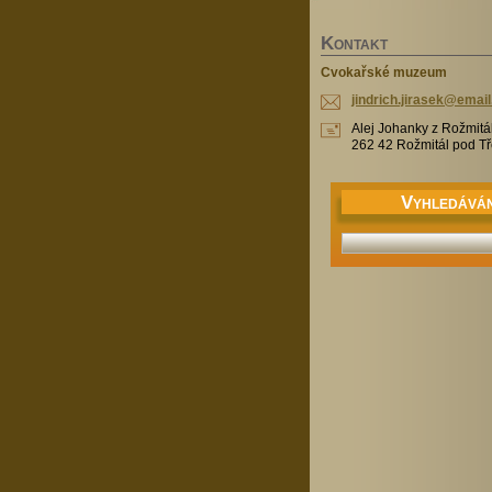
K
ONTAKT
Cvokařské muzeum
jindrich
.jirasek
@email
Alej Johanky z Rožmitá
262 42 Rožmitál pod 
V
YHLEDÁVÁN