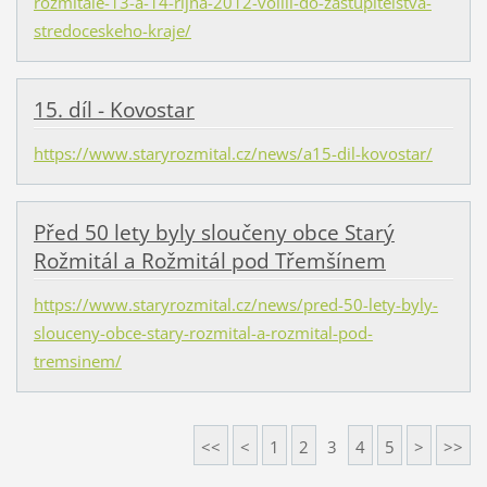
rozmitale-13-a-14-rijna-2012-volili-do-zastupitelstva-
stredoceskeho-kraje/
15. díl - Kovostar
https://www.staryrozmital.cz/news/a15-dil-kovostar/
Před 50 lety byly sloučeny obce Starý
Rožmitál a Rožmitál pod Třemšínem
https://www.staryrozmital.cz/news/pred-50-lety-byly-
slouceny-obce-stary-rozmital-a-rozmital-pod-
tremsinem/
<<
<
1
2
3
4
5
>
>>