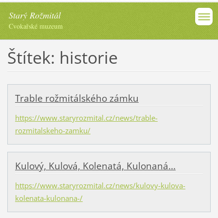
Starý Rožmitál
Cvokařské muzeum
Štítek: historie
Trable rožmitálského zámku
https://www.staryrozmital.cz/news/trable-
rozmitalskeho-zamku/
Kulový, Kulová, Kolenatá, Kulonaná...
https://www.staryrozmital.cz/news/kulovy-kulova-
kolenata-kulonana-/