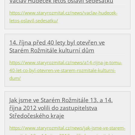
Václav Hudeček letos oslavil šedesátku
https://www.staryrozmital.cz/news/vaclav-hudecek-
letos-oslavil-sedesatku/
14. října před 40 lety byl otevřen ve
Starém Rožmitále kulturní dům
https://www.staryrozmital.cz/news/a14-rijna-je-tomu-
40-let-co-byl-otevren-ve-starem-rozmitale-kulturni-
dum/
Jak jsme ve Starém Rožmitále 13. a 14.
října 2012 volili do zastupitelstva
Středočeského kraje
https://www.staryrozmital.cz/news/jak-jsme-ve-starem-