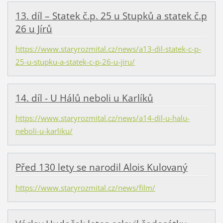
13. díl – Statek č.p. 25 u Stupků a statek č.p
26 u Jírů
https://www.staryrozmital.cz/news/a13-dil-statek-c-p-
25-u-stupku-a-statek-c-p-26-u-jiru/
14. díl - U Hálů neboli u Karlíků
https://www.staryrozmital.cz/news/a14-dil-u-halu-
neboli-u-karliku/
Před 130 lety se narodil Alois Kulovaný
https://www.staryrozmital.cz/news/film/