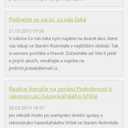
Podívejte se na to, co nás čeká
21.03.2015 07:50
V rubrice Co nás čeká nyní najdete na dvacet akcí, které
nás čekají ve Starém Rožmitále v nejbližším období. Tak
si seznam pročtěte a hlavně: Zúčastněte se! Víte-li ještě
o jiných akcích, neváhejte a napište na
jindrich.jirasek@email.cz
Reakce čtenáře na zprávu Podrobnosti k
rekonstrukci házenkářského hřiště
20.03.2015 18:47
Jen několik hodin po zveřejnění dnešní zprávy o
rekonstrukci házenkářského hřiště ve Starém Rožmitále