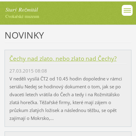
Starý Rožmitál
Cvokařské muzeum
NOVINKY
Čechy nad zlato, nebo zlato nad Čechy?
27.03.2015 08:08
V neděli vysílá ČT2 od 10.45 hodin dopoledne v rámci
seriálu Nedej se hodinový dokument o tom, jak se po
dvaceti letech vrátila do Čech a tedy i na Rožmitálsko
zlatá horečka. Těžařské firmy, které mají zájem o
průzkum zlatých ložisek a následnou těžbu, se opět
zajímají o Mokrsko,...