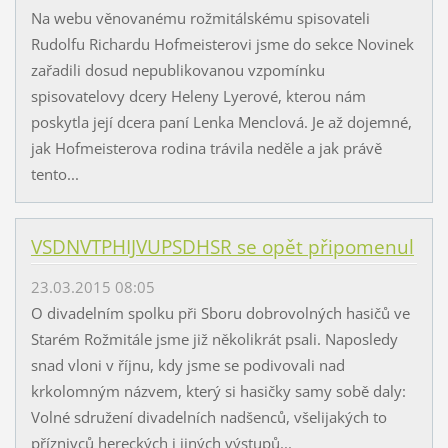
Na webu věnovanému rožmitálskému spisovateli
Rudolfu Richardu Hofmeisterovi jsme do sekce Novinek
zařadili dosud nepublikovanou vzpomínku
spisovatelovy dcery Heleny Lyerové, kterou nám
poskytla její dcera paní Lenka Menclová. Je až dojemné,
jak Hofmeisterova rodina trávila neděle a jak právě
tento...
VSDNVTPHIJVUPSDHSR se opět připomenul
23.03.2015 08:05
O divadelním spolku při Sboru dobrovolných hasičů ve
Starém Rožmitále jsme již několikrát psali. Naposledy
snad vloni v říjnu, kdy jsme se podivovali nad
krkolomným názvem, který si hasičky samy sobě daly:
Volné sdružení divadelních nadšenců, všelijakých to
příznivců hereckých i jiných výstupů...