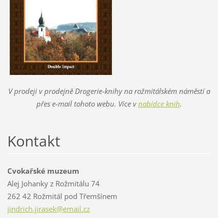
V prodeji v prodejně Drogerie-knihy na rožmitálském náměstí a
přes e-mail tohoto webu. Více v
nabídce knih
.
Kontakt
Cvokařské muzeum
Alej Johanky z Rožmitálu 74
262 42 Rožmitál pod Třemšínem
jindrich
.jirasek
@email.c
z