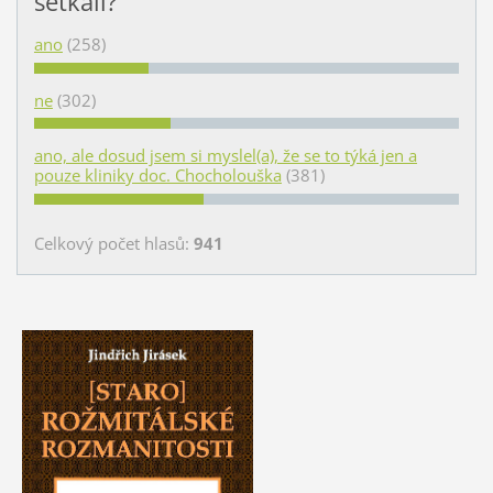
setkali?
ano
(258)
ne
(302)
ano, ale dosud jsem si myslel(a), že se to týká jen a
pouze kliniky doc. Chocholouška
(381)
Celkový počet hlasů:
941