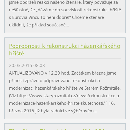
jsme obdrželi reakci našeho čtenáře, který považuje za
nešťastné, že „dáváme do souvislosti rekonstrukci hřiště
s Eurovia Vinci. To není dobré!“ Chceme čtenáře
uklidnit, že příklad současné...
Podrobnosti k rekonstrukci házenkářského
hřiště
20.03.2015 08:08
AKTUALIZOVÁNO v 12.20 hod. Začátkem března jsme
přinesli zprávu o připravované rekonstrukci a
modernizaci házenkářského hřiště ve Starém Rožmitále.
(Viz https://www.staryrozmital.cz/news/rekonstrukce-a-
modernizace-hazenkarskeho-hriste-skutecnosti/ ) 16.
března 2015 již byla radnicí ve výběrovém...