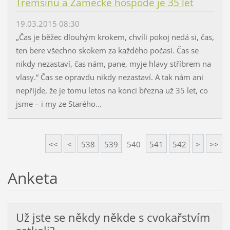
Třemšínu a Zámecké hospodě je 35 let
19.03.2015 08:30
„Čas je běžec dlouhým krokem, chvíli pokoj nedá si, čas,
ten bere všechno skokem za každého počasí. Čas se
nikdy nezastaví, čas nám, pane, myje hlavy stříbrem na
vlasy.“ Čas se opravdu nikdy nezastaví. A tak nám ani
nepřijde, že je tomu letos na konci března už 35 let, co
jsme – i my ze Starého...
<<
<
538
539
540
541
542
>
>>
Anketa
Už jste se někdy někde s cvokařstvím