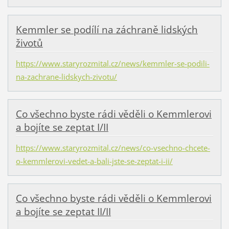
Kemmler se podílí na záchraně lidských
životů
https://www.staryrozmital.cz/news/kemmler-se-podili-
na-zachrane-lidskych-zivotu/
Co všechno byste rádi věděli o Kemmlerovi
a bojíte se zeptat I/II
https://www.staryrozmital.cz/news/co-vsechno-chcete-
o-kemmlerovi-vedet-a-bali-jste-se-zeptat-i-ii/
Co všechno byste rádi věděli o Kemmlerovi
a bojíte se zeptat II/II