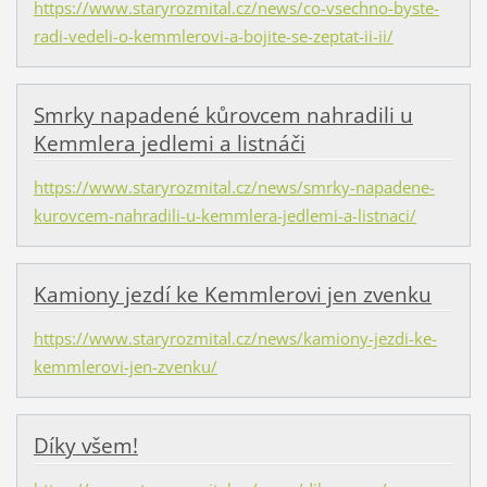
https://www.staryrozmital.cz/news/co-vsechno-byste-
radi-vedeli-o-kemmlerovi-a-bojite-se-zeptat-ii-ii/
Smrky napadené kůrovcem nahradili u
Kemmlera jedlemi a listnáči
https://www.staryrozmital.cz/news/smrky-napadene-
kurovcem-nahradili-u-kemmlera-jedlemi-a-listnaci/
Kamiony jezdí ke Kemmlerovi jen zvenku
https://www.staryrozmital.cz/news/kamiony-jezdi-ke-
kemmlerovi-jen-zvenku/
Díky všem!