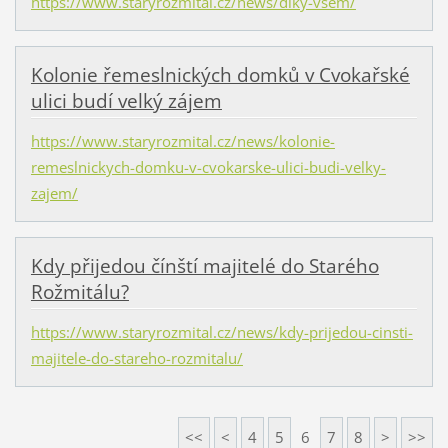
https://www.staryrozmital.cz/news/diky-vsem/
Kolonie řemeslnických domků v Cvokařské
ulici budí velký zájem
https://www.staryrozmital.cz/news/kolonie-
remeslnickych-domku-v-cvokarske-ulici-budi-velky-
zajem/
Kdy přijedou čínští majitelé do Starého
Rožmitálu?
https://www.staryrozmital.cz/news/kdy-prijedou-cinsti-
majitele-do-stareho-rozmitalu/
<<
<
4
5
6
7
8
>
>>