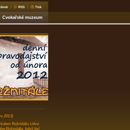
ránek
RSS
Tisk
Cvokařské muzeum
ru 2013)
 kolem Rožmitálu církvi
ého Rožmitálu, když byl