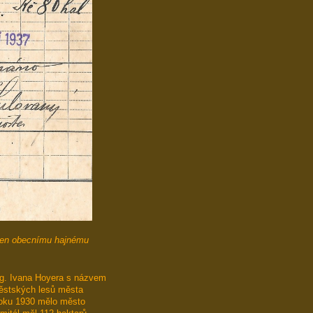
ožen obecnímu hajnému
ng. Ivana Hoyera s názvem
městských lesů města
roku 1930 mělo město