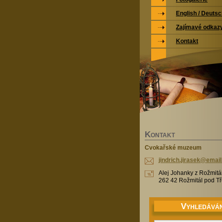
English / Deuts
Zajímavé odkaz
Kontakt
K
ONTAKT
Cvokařské muzeum
jindrich
.jirasek
@email
Alej Johanky z Rožmitá
262 42 Rožmitál pod 
V
YHLEDÁVÁN