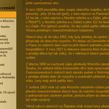
ještě samostatnou obcí.
 vyprávějí
V roce 1929 prováděla obec soupis obecního majetku, do kt
pozemky: přes 10 ha rolí (polí), z toho nejvíce na Planinác
12 ha luk, z toho nejvíce u Nového rybníka a u Zalán, přes
us Březnice
v Růždí**), u Nového rybníka a u Zalán) a přes 112 ha les
a u Zalán. Pro úplnost uveďme, že obci ještě patřily někter
e Starém
Vlčava protékající starorožmitálským katastrem.
nikla
Obecní lesy až do roku 1953, kdy byly předány do správy 
ntická
přispívaly do obecního rozpočtu. Po dotaci od Zemského fi
ovy mše
v Praze ze státních daní nejvíce plnil obecní pokladnu prá
ejtemnější
hospodářství. V roce 1927 si dokonce starosta Alois Kulo
obých
z prodeje dřeva byl tak velký, že v některých letech posta
ve St.
vydání.
Z března 1950 se zachoval zápis předsedy Místního národ
nikl
Šourka, že veškerá těžba kmenového dříví byla zpracována
Československých státních lesů národní podnik v Rožmitá
 květnové
z prodeje přidala obec do rozpočtu a eventuální přebytek 
 v Rožmitále
státu. Lesy tedy ještě patřily obci.
arý
7. května 1953 však už rada Místního národního výboru pr
převést starorožmitálské obecní lesy do státního hospodář
: Tři výročí
s jednoznačným závěrem počkat, protože příjem do obecní
byl stále výrazný.
okaře
Téhož roku o vánocích na Štěpána však musel nový pře