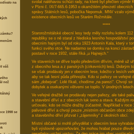
svolat naléhavou schůzi rady, na které byl přečten výměr 
hodívalo na
v Plzni č. IX/7-665.6-1953 o okamžitém převzetí obecních 
správy Státních lesů, pobočka Nepomuk. MNV vzalo výmě
existence obecních lesů ve Starém Rožmitále.
ských
*****
Starorožmitálské obecní lesy tedy měly rozlohu kolem 112
o zámku?
republiky se o ně staral z hlediska lesního hospodářství p
ramenům
obecním hajným byl od roku 1923 Antonín Kala, který v tom
funkci svého otce. Ne nadarmo se domku na konci zástavby 
postavil v roce 1932, stále říká „u Hajnejch.“
u
Ve staveních se dříve topilo především dřívím, méně už uh
z obecního lesa a z panských (církevních) lesů. Dobrým to
il váš
se však prodávaly jen v obecním lese, kdežto v lesích velk
aby se tak lesní půda přihnojila. Kdo si pařezy ve veřejné d
arého
sám „dobejvat“. Lidé říkali, chodíme „na parezí“. Chvojí se
ál než
dobytek a osekanými větvemi se topilo. V úrodných letech 
tálský
Ve veřejné dražbě se prodávaly nejen pařezy, ale také paliv
a stavební dříví a z obecních luk seno a otava. Každým r
určovalo, kdo se může dražby zúčastnit. Například v roce
palivové dříví a chvojí pouze „místním občanům obce zdej
roce 1998 se
a stavebního dříví přizvat i „zájemníky“ z okolních obcí.
Místní občané si mohli přivydělat v obecním lese vyhrabá
roti
ek
byli výslovně upozorňováni, že mohou hrabat pouze dřevěn
nesetlelou vrchní vrstvu. Za den práce jim obec vyplácela