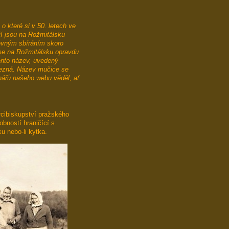
o které si v 50. letech ve
í jsou na Rožmitálsku
lovným sbíráním skoro
ně se na Rožmitálsku opravdu
ento název, uvedený
nezná. Název mučice se
nářů našeho webu věděl, ať
rcibiskupství pražského
obností hraničící s
u nebo-li kytka.