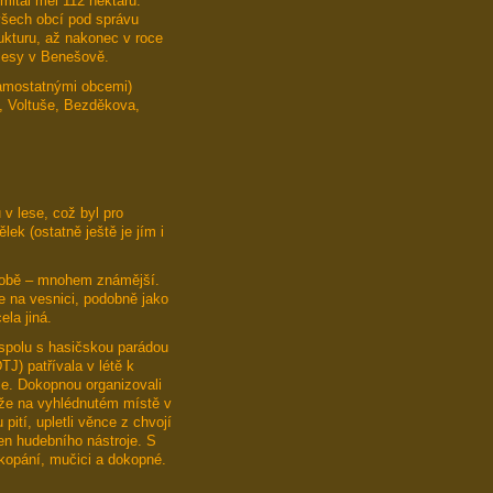
mitál měl 112 hektarů.
všech obcí pod správu
ukturu, až nakonec v roce
 lesy v Benešově.
samostatnými obcemi)
, Voltuše, Bezděkova,
v lese, což byl pro
ek (ostatně ještě je jím i
 době – mnohem známější.
 na vesnici, podobně jako
ela jiná.
spolu s hasičskou parádou
J) patřívala v létě k
e. Dokopnou organizovali
k, že na vyhlédnutém místě v
pití, upletli věnce z chvojí
en hudebního nástroje. S
 kopání, mučici a dokopné.