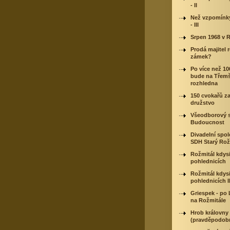
- II
Než vzpomínk
- III
Srpen 1968 v 
Prodá majitel 
zámek?
Po více než 10
bude na Třem
rozhledna
150 cvokařů za
družstvo
Všeodborový 
Budoucnost
Divadelní spol
SDH Starý Rož
Rožmitál kdysi
pohlednicích
Rožmitál kdysi
pohlednicích I
Griespek - po
na Rožmitále
Hrob královny
(pravděpodobn