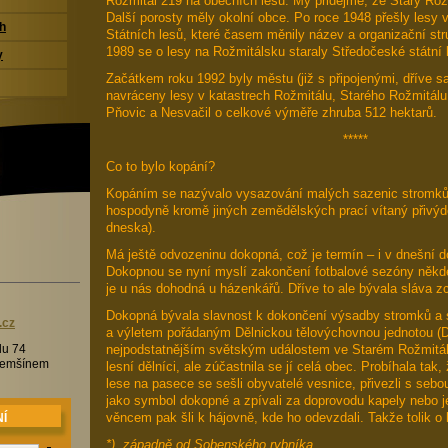
Rožmitál 219 ha obecních lesů. My přidejme, že Starý Rož
Další porosty měly okolní obce. Po roce 1948 přešly lesy 
ch
Státních lesů, které časem měnily název a organizační str
1989 se o lesy na Rožmitálsku staraly Středočeské státní
y
Začátkem roku 1992 byly městu (již s připojenými, dříve 
navráceny lesy v katastrech Rožmitálu, Starého Rožmitálu
Pňovic a Nesvačil o celkové výměře zhruba 512 hektarů.
*****
Co to bylo kopání?
Kopáním se nazývalo vysazování malých sazenic stromků 
hospodyně kromě jiných zemědělských prací vítaný přivýděl
dneska).
Má ještě odvozeninu dokopná, což je termín – i v dnešní
Dokopnou se nyní myslí zakončení fotbalové sezóny někde
je u nás dohodná u házenkářů. Dříve to ale bývala sláva zc
Dokopná bývala slavnost k dokončení výsadby stromků a 
.c
z
a výletem pořádaným Dělnickou tělovýchovnou jednotou (DT
nejpodstatnějším světským událostem ve Starém Rožmitál
lu 74
Třemšínem
lesní dělníci, ale zúčastnila se jí celá obec. Probíhala ta
lese na pasece se sešli obyvatelé vesnice, přivezli s sebou 
jako symbol dokopné a zpívali za doprovodu kapely nebo j
věncem pak šli k hájovně, kde ho odevzdali. Takže tolik o
Í
*) západně od Sobenského rybníka