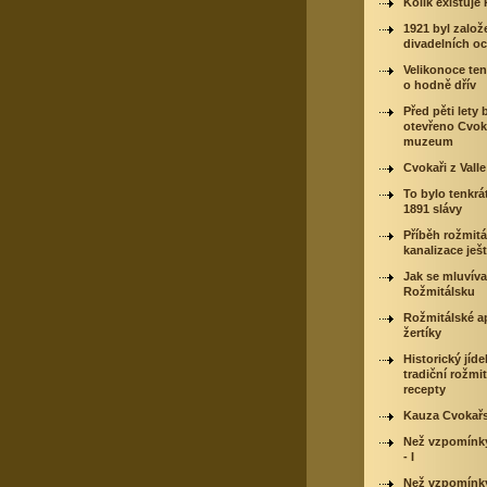
Kolik existuje
1921 byl založ
divadelních o
Velikonoce ten
o hodně dřív
Před pěti lety 
otevřeno Cvok
muzeum
Cvokaři z Valle
To bylo tenkrá
1891 slávy
Příběh rožmitá
kanalizace ješ
Jak se mluvíva
Rožmitálsku
Rožmitálské ap
žertíky
Historický jíde
tradiční rožmi
recepty
Kauza Cvokařs
Než vzpomínk
- I
Než vzpomínk