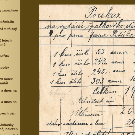
y zapadnou
Rožmitále
rožmitálský
0 letech
šíně
ložilo
spolek
ek holek
mitál
 a dnes na
 a dnes na
I
 Lvech pán
 Johanky
ě) nalezen