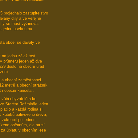
5 projednalo zastupitelstvo
ělány díly a ve veřejné
díly se musí vyžinovat
za jednu useknutou
rosta obce, se dávaly ve
na jednu záležitost.
v průměru jeden až dva
1929 došlo na obecní úřad
 žen).
a a obecní zaměstnanci.
 12 metrů a obecní strážník
 i obecní kancelář.
a vůči obyvatelům ke
 ve Starém Rožmitále jeden
platilo a každá rodina si
0 kubíků palivového dřeva,
li zakoupit po jednom
bízeno občanům, ale musí
 za úplatu v obecním lese