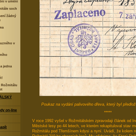
ní v umění
mitále soch
není žádný
e
ama
buzného v
rního
 a jedna
t!
o Rožmitálu
et
TÁLSKÝ
Poukaz na vydání palivového dřeva, který byl předl
dy on-line
*****
V roce 1992 vyšel v Rožmitálském zpravodaji článek od I
Městské lesy po 44 letech, ve kterém rekapituloval stav 
napít
Rožmitálu pod Třemšínem kdysi a nyní. Uvádí, že kolem 