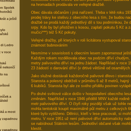
 Rožmitálů
na hromadách prodávala ve veřejné dražbě.
en Spolek
chotníků
Obec dávala občanům i jiná nařízení. Třeba v létě roku 193
prodej trávy ke stelivu z obecního lesa s tím, že budou nad
krát a ještě
dražbě se prodá každý jednotlivý díl s tou podmínkou, že 
srpy. Kdo by byl přistižen s kosou, zaplatí pokutu 5 Kč a 
bylo
mučici***) též 5 Kč pokuty.
ařské
Veřejné dražby, při kterých v roli licitátora vystupoval sta
známost bubnováním
 di Ledro
t v roce
Nesmíme v souvislosti s obecním lesem zapomenout ještě 
Každým rokem rozdělovala obec na podzim dříví chudým, 
metry palivového dříví na jednu žádost. Například v roce 
lské
tě nekončí
23 žádostí o darování dříví (v drtivé většině od osamělých
lo na
Jako služné dostávali každoročně palivové dřevo i starost
Starosta a polesný obdrželi v průměru 6 až 8 metrů, hajný
rílové
6 kubíků. Starosta byl ale ze svého přídělu povinen vytápět
Po druhé světové válce došlo v hospodaření obecního les
lníček a
změnám. Například v roce 1946 přidělil MNV každé rodině
tálské
metr palivového dříví. O čtyři roky později však už tohle ne
mohla tentokrát koupit maximálně půl metru z celkových 6
ká a most
které bylo vytěženo. Dělníci, kteří v lese pracovali, si moh
metru. V roce 1951 už není palivové dříví automaticky na
y zapadnou
se nabídnout Státním lesům. Jednotliví občané však mohli
klestit.
y zapadnou