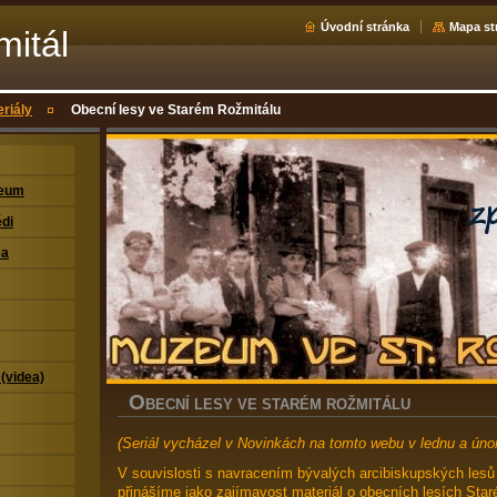
Úvodní stránka
Mapa st
mitál
eriály
Obecní lesy ve Starém Rožmitálu
zeum
di
ea
 (videa)
O
BECNÍ LESY VE STARÉM ROŽMITÁLU
(Seriál vycházel v Novinkách na tomto webu v lednu a úno
V souvislosti s navracením bývalých arcibiskupských lesů
přinášíme jako zajímavost materiál o obecních lesích Star