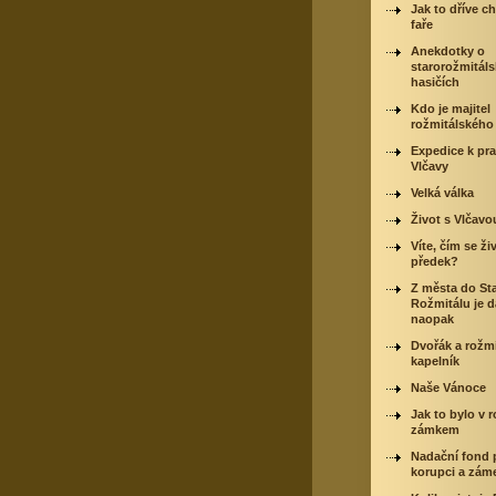
Jak to dříve c
faře
Anekdotky o
starorožmitál
hasičích
Kdo je majitel
rožmitálskéh
Expedice k p
Vlčavy
Velká válka
Život s Vlčavo
Víte, čím se živ
předek?
Z města do St
Rožmitálu je d
naopak
Dvořák a rožmi
kapelník
Naše Vánoce
Jak to bylo v 
zámkem
Nadační fond p
korupci a zám