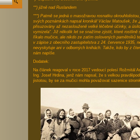
**) jižně nad Ruslandem
***) Patrně se jedná o masožravou rosnatku okrouhlolistou, 
svých poznámkách napsal kronikář Václav Matoušek, že „j
přisuzovány až nezaslouženě velké léčebné účinky, a úsi
vymizela“. Již několik let se snažíme zjistit, které rostli
říkalo mučice, ale nikdo ze zatím oslovených pamětníků t
v zápise z obecního zastupitelstva z 24. července 1935, 
nevyskytuje ani v odborných knihách. Takže, kdo by z čte
nám napíše.
Dodatek:
Na článek reagoval v roce 2017 vedoucí polesí Rožmitál A
Ing. Josef Hrdina, jenž nám napsal, že s velkou pravděpod
jistotou, by se za mučici mohla považovat sazenice stromk