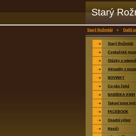
Starý Rož
Starý Rožmitál
Další s
Starý Rožmitál
Cvokařské mu
Otázky a odpově
Aktuality z muz
NOVINKY
Co nás čeká
NABÍDKA KNIH
Takoví jsme byli
FACEBOOK
Osadní výbor
Hasiči