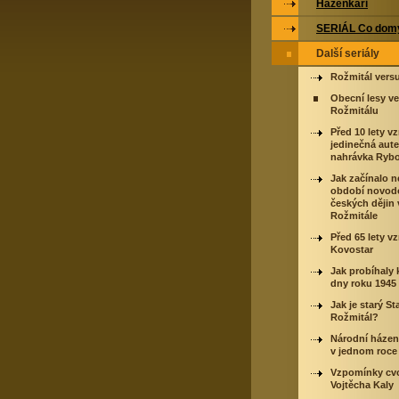
Házenkáři
SERIÁL Co domy
Další seriály
Rožmitál vers
Obecní lesy v
Rožmitálu
Před 10 lety vz
jedinečná aute
nahrávka Ryb
Jak začínalo n
období novod
českých dějin 
Rožmitále
Před 65 lety vz
Kovostar
Jak probíhaly
dny roku 1945
Jak je starý St
Rožmitál?
Národní házená
v jednom roce
Vzpomínky cv
Vojtěcha Kaly