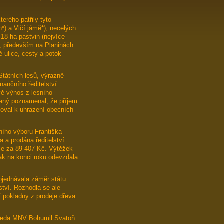
erého patřily tyto
h*) a Vlčí jámě*), necelých
 18 ha pastvin (nejvíce
ů, především na Planinách
é ulice, cesty a potok
Státních lesů, výrazně
nančního ředitelství
vě výnos z lesního
vaný poznamenal, že příjem
čoval k uhrazení obecních
ního výboru Františka
 a prodána ředitelství
le za 89 407 Kč. Výtěžek
pak na konci roku odevzdala
ojednávala záměr státu
ství. Rozhodla se ale
 pokladny z prodeje dřeva
dseda MNV Bohumil Svatoň