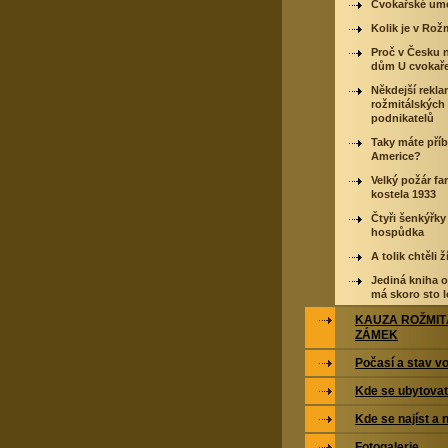
Cvokařské umě
Kolik je v Rož
Proč v Česku 
dům U cvokař
Někdejší rekl
rožmitálských
podnikatelů
Taky máte pří
Americe?
Velký požár fa
kostela 1933
Čtyři šenkýřky
hospůdka
A tolik chtěli ží
Jediná kniha 
má skoro sto l
KAUZA ROŽMI
ZÁMEK
Počasí a stav vo
Kde se ubytovat
Kde se najíst a 
Fotogalerie