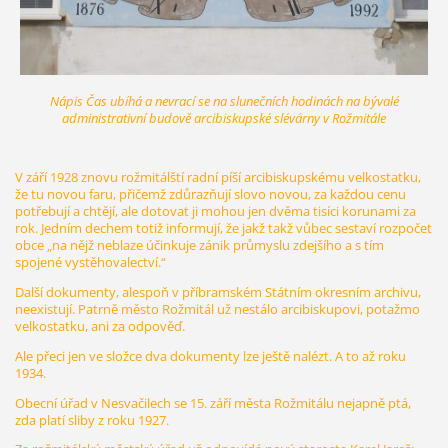
Nápis Čas ubíhá a nevrací se na slunečních hodinách na bývalé
administrativní budově arcibiskupské slévárny v Rožmitále
V září 1928 znovu rožmitálští radní píší arcibiskupskému velkostatku,
že tu novou faru, přičemž zdůrazňují slovo novou, za každou cenu
potřebují a chtějí, ale dotovat ji mohou jen dvěma tisíci korunami za
rok. Jedním dechem totiž informují, že jakž takž vůbec sestaví rozpočet
obce „na nějž neblaze účinkuje zánik průmyslu zdejšího a s tím
spojené vystěhovalectví.“
Další dokumenty, alespoň v příbramském Státním okresním archivu,
neexistují. Patrně město Rožmitál už nestálo arcibiskupovi, potažmo
velkostatku, ani za odpověď.
Ale přeci jen ve složce dva dokumenty lze ještě nalézt. A to až roku
1934.
Obecní úřad v Nesvačilech se 15. září města Rožmitálu nejapně ptá,
zda platí sliby z roku 1927.