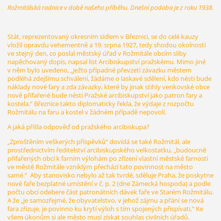
Rožmitálská radnice v době našeho příběhu. Dnešní podoba je z roku 1938.
Stát, reprezentovaný okresním sídlem v Březnici, se do celé kauzy
vložil opravdu vehementně a 19. srpna 1927, tedy shodou okolností
ve stejný den, co poslal městský úřad v Rožmitále obcím sliby
napěchovaný dopis, napsal list Arcibiskupství pražskému. Mimo jiné
v něm bylo uvedeno, „ježto případné převzetí závazku městem
podléhá zdejšímu schválení, žádáme o laskavé sdělení, kdo nésti bude
náklady nové fary a zda závazky, které by jinak stihly venkovské obce
nově přifařené bude nésti Pražské arcibiskupství jako patron fary a
kostela.“ Březnice takto diplomaticky řekla, že výdaje z rozpočtu
Rožmitálu na faru a kostel v žádném případě nepovolí.
A jaká přišla odpověď od pražského arcibiskupa?
„Zproštěním veškerých příspěvků“ dovídá se také Rožmitál, ale
prostřednictvím ředitelství arcibiskupského velkostatku, „budoucně
přifařených obcí k farním výlohám po zřízení vlastní městské farnosti
ve městě Rožmitále vzniklým přechází tato povinnost na město
samé.“ Aby stanovisko nebylo až tak tvrdé, sděluje Praha, že poskytne
nové faře bezplatné umístění v č. p. 2 (dne Zámecká hospoda) a podle
počtu obcí odebere část patronátních dávek faře ve Starém Rožmitálu.
A že „je samozřejmé, že obyvatelstvo, v jehož zájmu a přání se nová
fara zřizuje, je povinno ku krytí výloh s tím spojených přispívati,“ Ke
všem úkonům si ale město musí získat souhlas civilních úřadů.