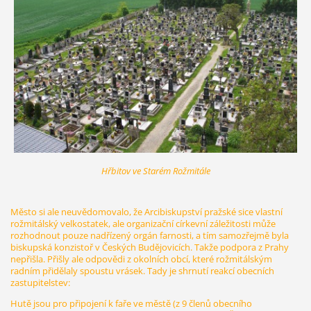
Hřbitov ve Starém Rožmitále
Město si ale neuvědomovalo, že Arcibiskupství pražské sice vlastní
rožmitálský velkostatek, ale organizační církevní záležitosti může
rozhodnout pouze nadřízený orgán farnosti, a tím samozřejmě byla
biskupská konzistoř v Českých Budějovicích. Takže podpora z Prahy
nepřišla. Přišly ale odpovědi z okolních obcí, které rožmitálským
radním přidělaly spoustu vrásek. Tady je shrnutí reakcí obecních
zastupitelstev:
Hutě jsou pro připojení k faře ve městě (z 9 členů obecního