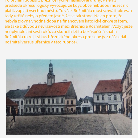
Po prvním dopisu z Březnice rychle následoval druhý, v němž
předseda okresu logicky vyvozuje, že když obce nebudou muset nic
platit, zaplatí všechno město. To však Rožmitálu musí schválit okres, a
tady určitě nebylo předem jasné, že se tak stane. Nejen proto, že
nebyla zrovna vhodná doba na financování katolické církve státem,
ale také z důvodu nevraživosti mezi Březnicí a Rožmitálem. Vždyť ještě
neuplynulo ani šest roků, co skončila letitá bezúspěšná snaha
Rožmitálu ukrojit si kus březnického okresu pro sebe (viz náš seriál
Rožmitál versus Březnice v této rubrice).