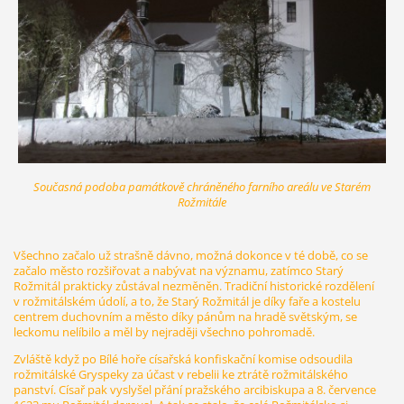
Současná podoba památkově chráněného farního areálu ve Starém
Rožmitále
Všechno začalo už strašně dávno, možná dokonce v té době, co se
začalo město rozšiřovat a nabývat na významu, zatímco Starý
Rožmitál prakticky zůstával nezměněn. Tradiční historické rozdělení
v rožmitálském údolí, a to, že Starý Rožmitál je díky faře a kostelu
centrem duchovním a město díky pánům na hradě světským, se
leckomu nelíbilo a měl by nejraději všechno pohromadě.
Zvláště když po Bílé hoře císařská konfiskační komise odsoudila
rožmitálské Gryspeky za účast v rebelii ke ztrátě rožmitálského
panství. Císař pak vyslyšel přání pražského arcibiskupa a 8. července