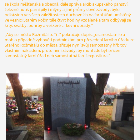
se škola měšťanská a obecná, dále správa arcibiskupského panství,
železné hutě, parní pily i mlýny a jiné průmyslové závody, bylo
odkázáno ve všech záležitostech duchovních na farní úřad umístěný
ve vesnici Starém Rožmitále čtvrt hodiny vzdálené a tam odbývají se
křty, svatby, pohřby a veškeré církevní obřady.“
„Aby se město Rožmitál p. Tř.,“ pokračuje dopis, „osamostatnilo a
mohlo případně vyhověti podmínkám pro převedení farního úřadu ze
Starého Rožmitálu do města, zřizuje nyní svůj samostatný hřbitov
vlastním nákladem, proto není závady, by mohl zde býti zřízen
samostatný farní úřad neb samostatná farní expositura.“