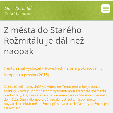
Starý Rožmitál
Cvokařské muzeum
Z města do Starého
Rožmitálu je dál než
naopak
(Tento seriál vycházel v Novinkách na osm pokračování v
listopadu a prosinci 2015)
Že titulek zní nesmyslně? Ale vůbec ne! Tento protimluv je pouze
zdánlivý. Vždyť jej v přeneseném významu použil starosta Rožmitálu
před 90 lety, když se zasazoval o přenesení fary ze Starého Rožmitálu
do města. Onen kilometr a půl vzdálenosti totiž násobil počtem
obyvatel a tenkrát měl Rožmitál přes dva tisíce lidí a Starý Rožmitál jen
asi šest set.