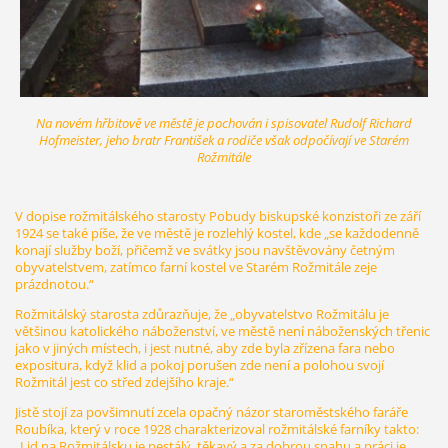
Na novém hřbitově ve městě je pochován i spisovatel Rudolf Richard
Hofmeister, jeho bratr František a rodiče však odpočívají ve Starém
Rožmitále
V dopise rožmitálského starosty Pobudy biskupské konzistoři ze září
1924 se také píše, že ve městě je rozlehlý kostel, kde „se každodenně
konají služby boží, přičemž ve svátky jsou navštěvovány četným
obyvatelstvem, zatímco farní kostel ve Starém Rožmitále zeje
prázdnotou.“
Rožmitálský starosta zdůrazňuje, že „obyvatelstvo Rožmitálu je
většinou katolického náboženství, ve městě není náboženských třenic
jako v jiných místech, i jest nutné, aby zde byla zřízena fara nebo
expositura, když klid a pokoj porušen zde není a polohou svojí
Rožmitál jest co střed zdejšího kraje.“
Jistě stojí za povšimnutí zcela opačný názor staroměstského faráře
Roubíka, který v roce 1928 charakterizoval rožmitálské farníky takto:
„Lid na Rožmitálsku je nestálý, těkavý a za dobrou snahu a práci je