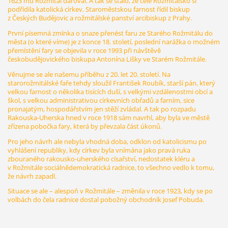
1623 mu Rožmitál daroval. A tak se stalo, že celé Rožmitálsko si
podřídila katolická církev. Staroměstskou farnost řídil biskup
z Českých Budějovic a rožmitálské panství arcibiskup z Prahy.
První písemná zmínka o snaze přenést faru ze Starého Rožmitálu do
města (o které víme) je z konce 18. století, poslední narážka o možném
přemístění fary se objevila v roce 1993 při návštěvě
českobudějovického biskupa Antonína Lišky ve Starém Rožmitále.
Věnujme se ale našemu příběhu z 20. let 20. století. Na
starorožmitálské faře tehdy sloužil František Roubík, starší pán, který
velkou farnost o několika tisících duší, s velkými vzdálenostmi obcí a
škol, s velkou administrativou církevních obřadů a farním, sice
pronajatým, hospodářstvím jen stěží zvládal. A tak po rozpadu
Rakouska-Uherska hned v roce 1918 sám navrhl, aby byla ve městě
zřízena pobočka fary, která by převzala část úkonů.
Pro jeho návrh ale nebyla vhodná doba, odklon od katolicismu po
vyhlášení republiky, kdy církev byla vnímána jako pravá ruka
zbouraného rakousko-uherského císařství, nedostatek kléru a
v Rožmitále sociálnědemokratická radnice, to všechno vedlo k tomu,
že návrh zapadl.
Situace se ale – alespoň v Rožmitále – změnila v roce 1923, kdy se po
volbách do čela radnice dostal pobožný obchodník Josef Pobuda.