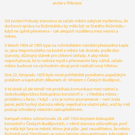
archiv v Příbrami.
Od zvolení Pobudy starostou se začalo město zabývat myšlenkou, že
duchovní správa na Rožmitálsku by měla být ze Starého Rožmitálu –
když ne úplně přenesena – tak alespoň rozdělena mezi vesnici a
město.
V letech 1904 až 1905 byla na rožmitálském náměstí přestavěna kaple
sv. Jana Nepomuckého na kostel a město tak dostalo, podle slov
starosty, důstojný stánek pro církevní obřady. A aby nikdo
nepochyboval, že to radnice myslí s přenesením fary vážně, začalo
město budovat na východním okraji proti nádraží nový hřbitov.
Dne 22. listopadu 1925 bylo nové pohřebiště posvěceno papežským
prelátem a kapitulním děkanem dr. Mrázem z Českých Budějovic.
V té době už ale téměř rok probíhala komunikace mezi radnicí a
českobudějovickou biskupskou konzistoří o – z hlediska města –
problému s farou. I když – a to je nutno poznamenat – není zcela
jasné, jestli horlivý starosta někdy nejednal na vlastní pěst, aniž by měl
postup schválený obecním zastupitelstvem.
Kampaň město odstartovalo 24. září 1924 dopisem biskupské
konsistoři v Českých Budějovicích, v němž starosta zdůvodňuje, proč
by měla být fara ve městě. Mimo jiné píše: „Jest neuvěřitelno, že město
Rožmitál pod Třemšínem se svým četným obyvatelstvem, kde nalézá