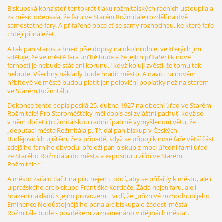
Biskupská konzistoř tentokrát tlaku rožmitálských radních ustoupila a
za měsíc odepsala, že faru ve Starém Rožmitále rozdělí na dvě
samostatné fary. A přifařené obce ať se samy rozhodnou, ke které faře
chtějí přináležet.
A tak pan starosta hned píše dopisy na okolní obce, ve kterých jim
sděluje, že ve městě fara určitě bude a že jejich přifaření k nové
farnosti je nebude stát ani korunu, i když kolují zvěsti, že tomu tak
nebude. Všechny náklady bude hradit město. A navíc: na novém
hřbitově ve městě budou platit jen poloviční poplatky než na starém
ve Starém Rožmitálu.
Dokonce tento dopis posílá 25. dubna 1927 na obecní úřad ve Starém
Rožmitále! Pro Staroměšťáky měl dopis asi zvláštní pachuť, když se
v něm dočetli (rožmitálskou radnicí patrně vymyšlenou) větu, že
„deputaci města Rožmitála p. Tř. dal pan biskup v Českých
Budějovicích ujištění, že v případě, když se připojí k nové faře větší část
zdejšího farního obvodu, přeloží pan biskup z moci úřední farní úřad
ze Starého Rožmitála do města a exposituru zřídí ve Starém
Rožmitále.“
A město začalo tlačit na pilu nejen u obcí, aby se přifařily k městu, ale i
u pražského arcibiskupa Františka Kordače. Žádá nejen faru, ale i
hrazení nákladů s jejím provozem. Tvrdí, že „příznivé rozhodnutí jeho
Eminence Nejdůstojnějšího pana arcibiskupa o žádosti města
Rožmitála bude s povděkem zaznamenáno v dějinách města“.