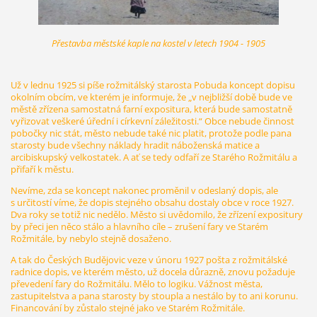
Přestavba městské kaple na kostel v letech 1904 - 1905
Už v lednu 1925 si píše rožmitálský starosta Pobuda koncept dopisu
okolním obcím, ve kterém je informuje, že „v nejbližší době bude ve
městě zřízena samostatná farní expositura, která bude samostatně
vyřizovat veškeré úřední i církevní záležitosti.“ Obce nebude činnost
pobočky nic stát, město nebude také nic platit, protože podle pana
starosty bude všechny náklady hradit náboženská matice a
arcibiskupský velkostatek. A ať se tedy odfaří ze Starého Rožmitálu a
přifaří k městu.
Nevíme, zda se koncept nakonec proměnil v odeslaný dopis, ale
s určitostí víme, že dopis stejného obsahu dostaly obce v roce 1927.
Dva roky se totiž nic nedělo. Město si uvědomilo, že zřízení expositury
by přeci jen něco stálo a hlavního cíle – zrušení fary ve Starém
Rožmitále, by nebylo stejně dosaženo.
A tak do Českých Budějovic veze v únoru 1927 pošta z rožmitálské
radnice dopis, ve kterém město, už docela důrazně, znovu požaduje
převedení fary do Rožmitálu. Mělo to logiku. Vážnost města,
zastupitelstva a pana starosty by stoupla a nestálo by to ani korunu.
Financování by zůstalo stejné jako ve Starém Rožmitále.