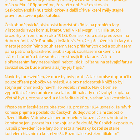
málo vděku.“ Připomeňme, že v této době už existovala
Československá (husitská) církev a další církve, které měly stejné
právní postavení jako katolíci.
Českobudějovická biskupská konzistoř zřídila na problém fary
v listopadu 1924 komisi, kterou vedl vikář Msgr. J. P. Hille (autor
brožurky o Třemšínu z roku 1913). Komise, která dala především na
dobrozdání faráře Roubíka, došla k závěru, že „přeložení sídla fary do
města je podmíněno souhlasem všech přifařených obcí a souhlasem
pana patrona (pražského arcibiskupa), souhlasem církevních a
státních úřadů a také souhlasem stávajícího faráře.“ A ten
s přenesením fary nesouhlasil, neboť „složil přísahu na stávající faru a
zavázal se, že bude práva a zájmy její hájiti.“
Navíc byl přesvědčen, že obce by byly proti. A tak komise doporučila
pouze zřízení pobočky ve městě. Ale pro nedostatek kněží to byl
stejně jen chimérický návrh. To vědělo i město. Navíc komise
vypočítala, že by radnice musela hradit náklady na živobytí kaplana
včetně bytu, otopu apod. a dále ředitele kůru, varhaníka i kostelníka.
Přesto se městské zastupitelstvo 18. prosince 1924 usneslo, že návrh
komise přijímá a poslalo do Českých Budějovic oficiální žádost o
zřízení filiálky. V dopise ale neopomnělo zdůraznit, že rozhodnutím
komise se jen „prozatím uspokojuje“ a že doufá, že úspěch expozitury
„uspíší převedení celé fary do města a městský kostel se stane
kostelem hlavním a kostel ve St. Rožmitále kostelem filiálním“