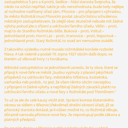
zastupitelstva 5 pro a 4 proti), Sedlice – hlásí starosta Švejnoha, že
nikdo na schůzi nepřišel, takže je věc nerozhodnuta, bude tedy nejlépe
ať rozhodne nadřízený úřad sám, Pňovice – pro připojení s výhradou,
že město Rožmitál musí Pňovicím poslat záruční listinu schválenou
městským zastupitelstvem, že zdejší obec skutečně nebude mít žádné
výlohy pokud jde o zřízení a udržování farního úřadu, Věšín – proti,
mají to do Starého Rožmitálu blíže, Buková – proti, Voltuš –
jednohlasně proti, Horní Láz – proti, Vranovice – proti, Nepomuk –
jednohlasně proti. Starý Rožmitál, to snad ani nemusíme uvádět.
Z takového výsledku nutně musela rožmitálské konšele rozbolet
hlava. A tak nelenili a poslali 19. srpna 1927 obcím další dopis, ve
kterém už slibovali hory i s horákama.
Městské zastupitelstvo se jednohlasně usneslo, že ty obce, které se
připojí k nové faře ve městě „budou vyjmuty z placení jakýchkoli
příspěvků na udržování fary, městského hřbitova, kostelníka,
varhaníka neb podob., to jest, že všem těmto obcím nevzejdou
z připojení ni žádné výlohy a nepřibírají žádných závazků platiti na
udržování farního úřadu a nové fary v Rožmitále pod Třemšínem.“
To už se ale do celé kauzy vložil stát. Správní komise blatenského
okresu se sídlem v Březnici (řekněmež dnešní okresní úřad), jíž se
pňovický starosta dotázal, je-li vůbec možné to, co Rožmitál slibuje,
důrazně varovala příznivce nové fary, že nepostupují podle zákona a
platných předpisů.