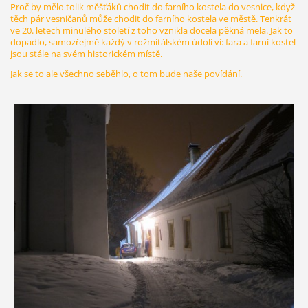
Proč by mělo tolik měšťáků chodit do farního kostela do vesnice, když
těch pár vesničanů může chodit do farního kostela ve městě. Tenkrát
ve 20. letech minulého století z toho vznikla docela pěkná mela. Jak to
dopadlo, samozřejmě každý v rožmitálském údolí ví: fara a farní kostel
jsou stále na svém historickém místě.
Jak se to ale všechno seběhlo, o tom bude naše povídání.