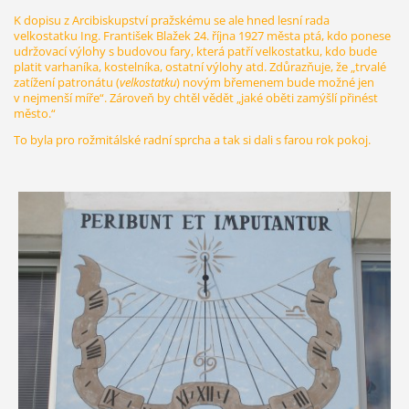
K dopisu z Arcibiskupství pražskému se ale hned lesní rada
velkostatku Ing. František Blažek 24. října 1927 města ptá, kdo ponese
udržovací výlohy s budovou fary, která patří velkostatku, kdo bude
platit varhaníka, kostelníka, ostatní výlohy atd. Zdůrazňuje, že „trvalé
zatížení patronátu (
velkostatku
) novým břemenem bude možné jen
v nejmenší míře“. Zároveň by chtěl vědět „jaké oběti zamýšlí přinést
město.“
To byla pro rožmitálské radní sprcha a tak si dali s farou rok pokoj.