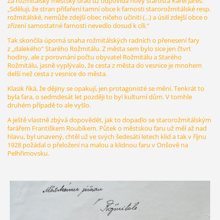
Za rožmitálský městský úřad už odpovídá nový starosta Karel Jareš:
„Sděluji, že stran přifaření tamní obce k farnosti starorožmitálské resp.
rožmitálské, nemůže zdejší obec ničeho učiniti (...) a úsilí zdejší obce o
zřízení samostatné farnosti nevedlo dosud k cíli.“
Tak skončila úporná snaha rožmitálských radních o přenesení fary
z „dalekého“ Starého Rožmitálu. Z města sem bylo sice jen čtvrt
hodiny, ale z porovnání počtu obyvatel Rožmitálu a Starého
Rožmitálu, jasně vyplývalo, že cesta z města do vesnice je mnohem
delší než cesta z vesnice do města.
Klasik říká, že dějiny se opakují, jen protagonisté se mění. Tenkrát to
byla fara, o sedmdesát let později to byl kulturní dům. V tomhle
druhém případě to ale vyšlo.
A ještě vlastně zbývá dopovědět, jak to dopadlo se starorožmitálským
farářem Františkem Roubíkem. Půtek o městskou faru už měl až nad
hlavu, byl unavený, chtěl už ve svých šedesáti letech klid a tak v říjnu
1928 požádal o přeložení na malou a klidnou faru v Onšově na
Pelhřimovsku.